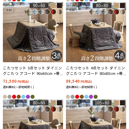
こたつセット 3点セット ダイニン
こたつセット 4点セット ダイニン
グこたつ アコード 90x60cm +専
グこたつ アコード 80x80cm +専
用省スペース布団 +肘付き回転椅
用省スペース布団 +回転椅子2脚
71,580
88,540
円(税込)
円(税込)
子1脚 12色対応 ハイタイプ I-
ハイタイプ 12色対応
送料無料(一部地域除く)
送料無料(一部地域除く)
2700158