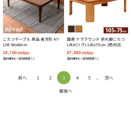
こたつテーブル 単品 長方形 KT-
国産 ナララウンド 折れ脚こたつ
109 90x60cm
LIRA(リラ) 105x75cm 2色対応
28,700
87,980
円(税込)
円(税込)
送料無料(一部地域除く)
送料無料(一部地域除く)
前へ
1
2
3
4
5
...
次へ
最後へ