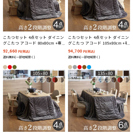
こたつセット 4点セット ダイニン
こたつセット 4点セット ダイニン
グこたつ アコード 80x80cm +専
グこたつ アコード 105x80cm +専
用省スペース布団 +肘付き回転椅
用省スペース布団 +回転椅子2脚
92,660
94,700
円(税込)
円(税込)
子2脚 ハイタイプ 12色対応
ハイタイプ 12色対応
送料無料(一部地域除く)
送料無料(一部地域除く)