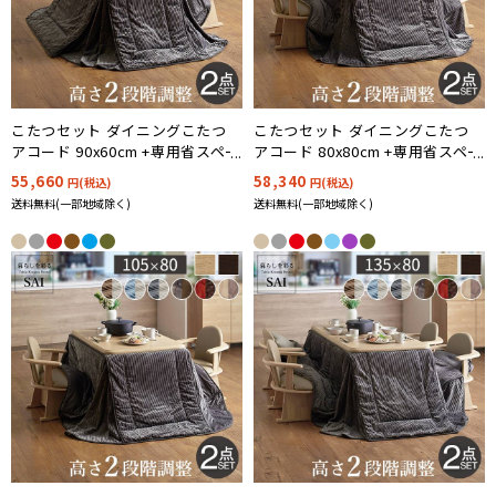
こたつセット ダイニングこたつ
こたつセット ダイニングこたつ
アコード 90x60cm +専用省スペー
アコード 80x80cm +専用省スペー
ス布団2点セット 3色対応 ハイタ
ス布団2点セット ハイタイプ 12色
55,660
58,340
円(税込)
円(税込)
イプ 12色対応
対応
送料無料(一部地域除く)
送料無料(一部地域除く)