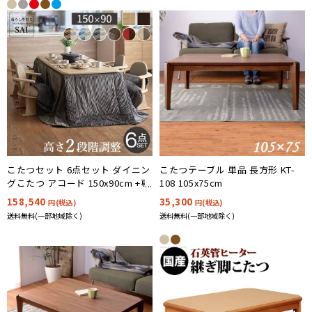
こたつセット 6点セット ダイニン
こたつテーブル 単品 長方形 KT-
グこたつ アコード 150x90cm +専
108 105x75cm
用省スペース布団 +肘付き回転椅
158,540
35,300
円(税込)
円(税込)
子4脚 12色対応 ハイタイプ I-
送料無料(一部地域除く)
送料無料(一部地域除く)
2700157