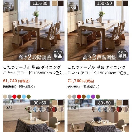
こたつテーブル 単品 ダイニング
こたつテーブル 単品 ダイニング
こたつ アコード 135x80cm 2色対
こたつ アコード 150x90cm 2色対
応
応
61,740
71,760
円(税込)
円(税込)
送料無料(一部地域除く)
送料無料(一部地域除く)