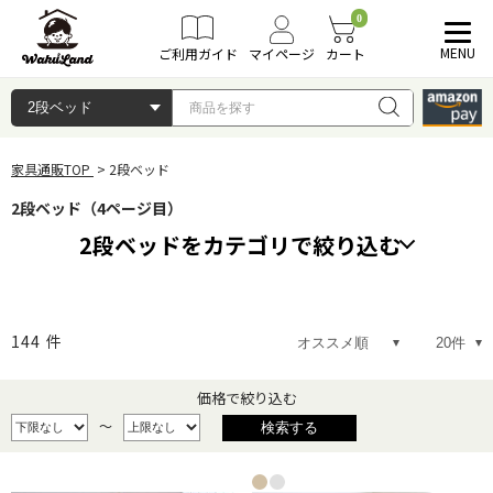
0
MENU
ご利用ガイド
マイページ
カート
家具通販TOP
2段ベッド
2段ベッド（4ページ目）
2段ベッドをカテゴリで絞り込む
親子ベッド
エコ塗装 F★★★★
144
件
国産ベッド
高級材ベッド
価格で絞り込む
～
耐震ベッド
階段付きベッド