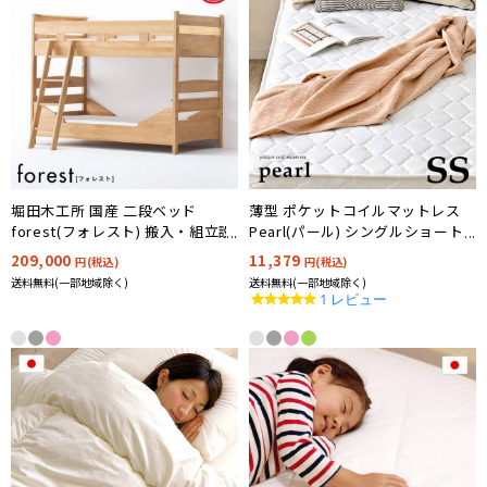
堀田木工所 国産 二段ベッド
薄型 ポケットコイルマットレス
forest(フォレスト) 搬入・組立設
Pearl(パール) シングルショート
置付き
サイズ 97×180cm
209,000
11,379
円(税込)
円(税込)
送料無料(一部地域除く)
送料無料(一部地域除く)
5.0
1 レビュー
star
rating