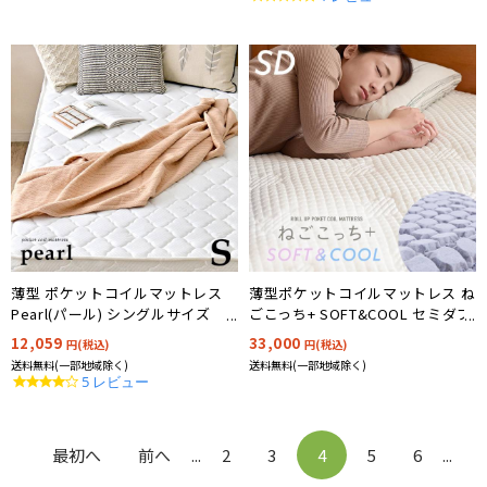
star
rating
薄型 ポケットコイルマットレス
薄型ポケットコイルマットレス ね
Pearl(パール) シングルサイズ
ごこっち+ SOFT&COOL セミダブ
97x195cm
ルサイズ 120x195cm
12,059
33,000
円(税込)
円(税込)
送料無料(一部地域除く)
送料無料(一部地域除く)
4.2
5 レビュー
star
rating
最初へ
前へ
...
2
3
4
5
6
...