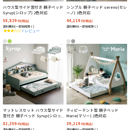
ハウス型サイド宮付き 親子ベッド
シンプル 親子ベッド sereno(セレ
Syrup(シロップ) 2色対応
ーノ) 3色対応
58,829
44,119
円(税込)
円(税込)
送料無料(一部地域除く)
送料無料(一部地域除く)
3.0
1 レビュー
star
rating
マットレスセット ハウス型サイド
ティピーテント型 親子ベッド
宮付き 親子ベッド Syrup(シロッ
Marie(マリー) 2色対応
プ) 2色対応
82,359
39,219
円(税込)
円(税込)
送料無料(一部地域除く)
送料無料(一部地域除く)