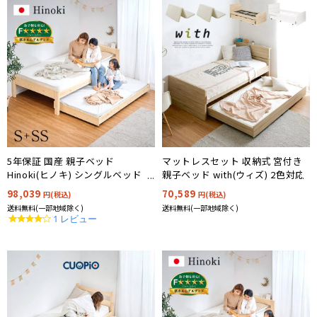
モダンデザインベッド
大人用ベッド
カラフルベッド
ホワイトベッド
リーズナブル
女の子向け
男の子向け
マットレスセット
5年保証 国産 親子ベッド
マットレスセット 収納式 宮付き
Hinoki(ヒノキ) シングルベッド
親子ベッド with(ウィズ) 2色対応
+子ベッド 九州産ひのき材使用
98,039
70,589
円(税込)
円(税込)
2段ベッド用マットレス・寝
送料無料(一部地域除く)
送料無料(一部地域除く)
具
4.0
1 レビュー
star
rating