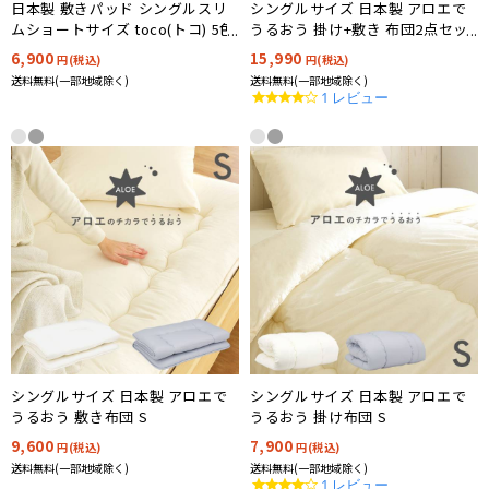
日本製 敷きパッド シングルスリ
シングルサイズ 日本製 アロエで
ムショートサイズ toco(トコ) 5色
うるおう 掛け+敷き 布団2点セッ
対応
ト S
6,900
15,990
円(税込)
円(税込)
送料無料(一部地域除く)
送料無料(一部地域除く)
4.0
1 レビュー
star
rating
シングルサイズ 日本製 アロエで
シングルサイズ 日本製 アロエで
うるおう 敷き布団 S
うるおう 掛け布団 S
9,600
7,900
円(税込)
円(税込)
送料無料(一部地域除く)
送料無料(一部地域除く)
4.0
1 レビュー