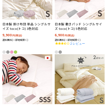
日本製 掛け布団 単品 シングルサ
日本製 敷きパッド シングルサイ
イズ toco(トコ) 3色対応
ズ toco(トコ) 5色対応
9,900
6,900
円(税込)
円(税込)
送料無料(一部地域除く)
送料無料(一部地域除く)
3.5
2 レビュー
star
rating