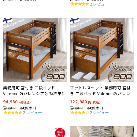
5.0
2 レビュー
star
rating
業務用可 宮付き 二段ベッド
マットレスセット 業務用可 宮付
Valencia2(バレンシア2) 特許申請
き 二段ベッド Valencia2(バレン
構造 耐荷重900kg
シア2) 耐荷重900kg
94,980
122,980
円(税込)
円(税込)
送料無料(一部地域除く)
送料無料(一部地域除く)
5.0
4.0
2 レビュー
2 レビュー
star
star
rating
rating