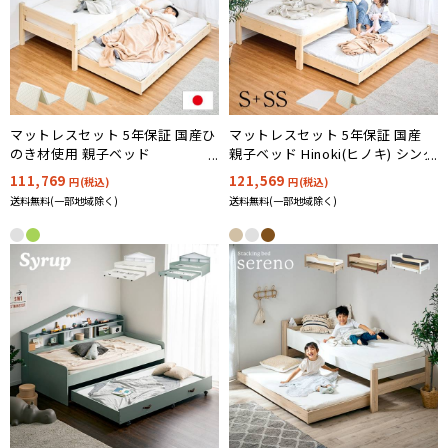
マットレスセット 5年保証 国産ひ
マットレスセット 5年保証 国産
のき材使用 親子ベッド
親子ベッド Hinoki(ヒノキ) シング
CUOPiO(クオピオ) 抗ウイルス塗
ルベッド+子ベッド 九州産ひのき
111,769
121,569
円(税込)
円(税込)
装
材使用
送料無料(一部地域除く)
送料無料(一部地域除く)