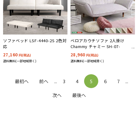
ソファベッド LSF-4440-2S 2色対
ベロアカウチソファ 2人掛け
応
Chammy チャミー SH-07-
OKBA2P--PKBK 5色対応
27,160
28,960
円(税込)
円(税込)
送料無料(一部地域除く)
送料無料(一部地域除く)
最初へ
前へ
...
3
4
5
6
7
...
次へ
最後へ