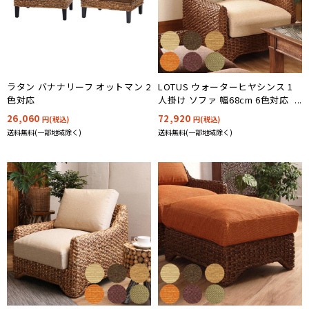
ラタン バナナリーフ オットマン 2
LOTUS ウォーターヒヤシンス 1
色対応
人掛け ソファ 幅68cm 6色対応
ACD781DK
26,060
72,920
円(税込)
円(税込)
送料無料(一部地域除く)
送料無料(一部地域除く)