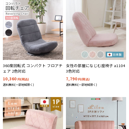
座椅子
オットマン
360度回転式 コンパクト フロアチ
女性の部屋になじむ座椅子 a1104
ェア 2色対応
3色対応
10,360
7,790
円(税込)
円(税込)
送料無料(一部地域除く)
送料無料(一部地域除く)