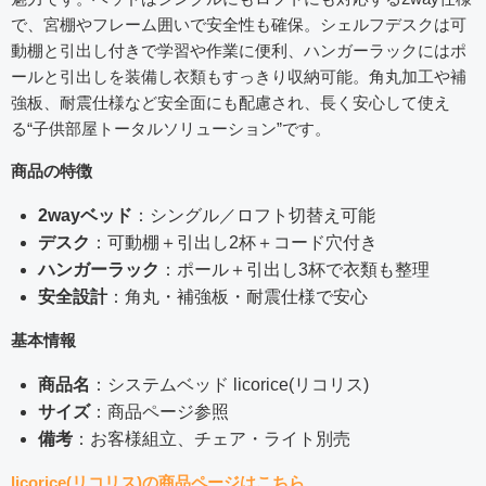
で、宮棚やフレーム囲いで安全性も確保。シェルフデスクは可
動棚と引出し付きで学習や作業に便利、ハンガーラックにはポ
ールと引出しを装備し衣類もすっきり収納可能。角丸加工や補
強板、耐震仕様など安全面にも配慮され、長く安心して使え
る“子供部屋トータルソリューション”です。
商品の特徴
2wayベッド
：シングル／ロフト切替え可能
デスク
：可動棚＋引出し2杯＋コード穴付き
ハンガーラック
：ポール＋引出し3杯で衣類も整理
安全設計
：角丸・補強板・耐震仕様で安心
基本情報
商品名
：システムベッド licorice(リコリス)
サイズ
：商品ページ参照
備考
：お客様組立、チェア・ライト別売
licorice(リコリス)の商品ページはこちら