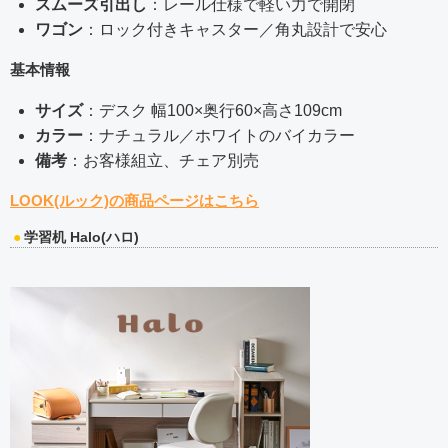
スムーズ引出し
：レール仕様で軽い力で開閉
ワゴン
：ロック付きキャスター／角丸設計で安心
基本情報
サイズ
：デスク 幅100×奥行60×高さ109cm
カラー
：ナチュラル／ホワイトのバイカラー
備考
：お客様組立、チェア別売
LOOK(ルック)の商品ページはこちら
学習机 Halo(ハロ)