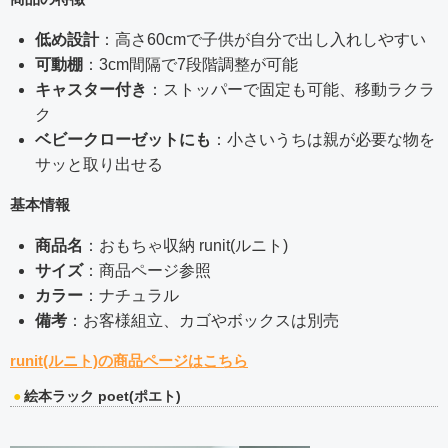
低め設計
：高さ60cmで子供が自分で出し入れしやすい
可動棚
：3cm間隔で7段階調整が可能
キャスター付き
：ストッパーで固定も可能、移動ラクラ
ク
ベビークローゼットにも
：小さいうちは親が必要な物を
サッと取り出せる
基本情報
商品名
：おもちゃ収納 runit(ルニト)
サイズ
：商品ページ参照
カラー
：ナチュラル
備考
：お客様組立、カゴやボックスは別売
runit(ルニト)の商品ページはこちら
絵本ラック poet(ポエト)