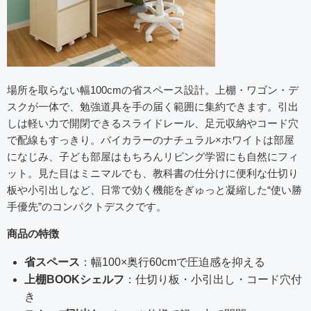
場所を取らない幅100cmの省スペース設計。上棚・ワゴン・デ
スクが一体で、勉強道具を手の届く範囲に集約できます。引出
しは軽い力で開閉できるスライドレール、足元収納やコード穴
で配線もすっきり。バイカラーのナチュラル×ホワイトは部屋
になじみ、子ども部屋はもちろんリビング学習にも自然にフィ
ット。見た目はミニマルでも、教科書の仕分けに便利な仕切り
板や小引出しなど、日常で効く機能をぎゅっと凝縮した“使い勝
手優先”のコンパクトデスクです。
商品の特徴
省スペース
：幅100×奥行60cmで圧迫感を抑える
上棚BOOKシェルフ
：仕切り板・小引出し・コード穴付
き