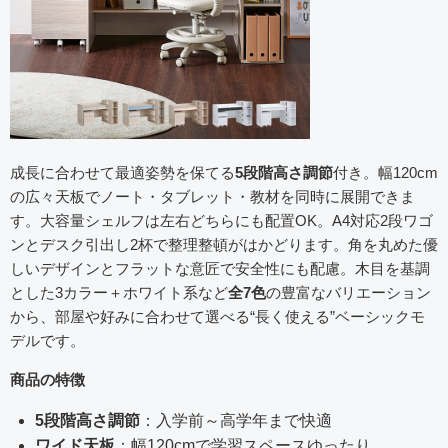
成長に合わせて最適姿勢を保てる
5段階高さ調節
付き。幅120cm
の広々天板でノート・タブレット・教材を同時に展開できま
す。大容量シェルフは左右どちらにも配置OK。A4対応2段ワゴ
ンとデスク引出し2杯で整理整頓がはかどります。角を丸めた優
しいデザインとフラットな意匠で安全性にも配慮。木目を基調
とした3カラー＋ホワイト系など
全7色
の豊富なバリエーション
から、部屋や好みに合わせて選べる“長く使える”ベーシックモ
デルです。
商品の特徴
5段階高さ調節
：入学前～高学年まで快適
ワイド天板
：幅120cmで学習スペースゆったり