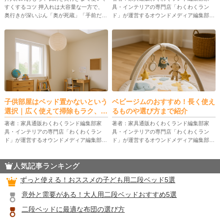
すくするコツ 押入れは大容量な一方で、
具・インテリアの専門店「わくわくラン
奥行きが深いぶん「奥が死蔵」「手前だけ
ド」が運営するオウンドメディア編集部。
散らかる」状態になりがちです。ポイント
家具販売の現場で培った知識やお客様から
は、押入れの段（上段・中段・下段）と奥
のリアルな声をもとに、暮らしを快適にす
行き（手前・奥）を先に区切り、 […]
る家具選びのコツやインテリアのアイ […]
子供部屋はベッド置かないという
ベビージムのおすすめ！長く使え
選択｜広く使えて掃除もラク、成
るものや選び方まで紹介
長に合わせて柔軟に使うレイアウ
著者：家具通販わくわくランド編集部家
著者：家具通販わくわくランド編集部家
ト術
具・インテリアの専門店「わくわくラン
具・インテリアの専門店「わくわくラン
ド」が運営するオウンドメディア編集部。
ド」が運営するオウンドメディア編集部。
家具販売の現場で培った知識やお客様から
家具販売の現場で培った知識やお客様から
のリアルな声をもとに、暮らしを快適にす
のリアルな声をもとに、暮らしを快適にす
人気記事ランキング
る家具選びのコツやインテリアのアイ […]
る家具選びのコツやインテリアのアイ […]
ずっと使える！おススメの子ども用二段ベッド5選
意外と需要がある！大人用二段ベッドおすすめ5選
二段ベッドに最適な布団の選び方