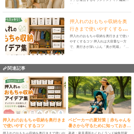
部。家...
押入れのおもちゃ収納を奥
行きまで使いやすくするコ
ツ
押入れのおもちゃ収納を奥行きまで使い
やすくするコツ 押入れは大容量な一方
で、奥行きが深いぶん「奥が死蔵」「手
前だ...
関連記事
押入れのおもちゃ収納を奥行きま
ベビーカーの夏対策｜赤ちゃんを
で使いやすくするコツ
暑さから守るために知っておきた
い17のポイント
押入れのおもちゃ収納を奥行きまで使いや
著者：家具通販わくわくランド編集部家