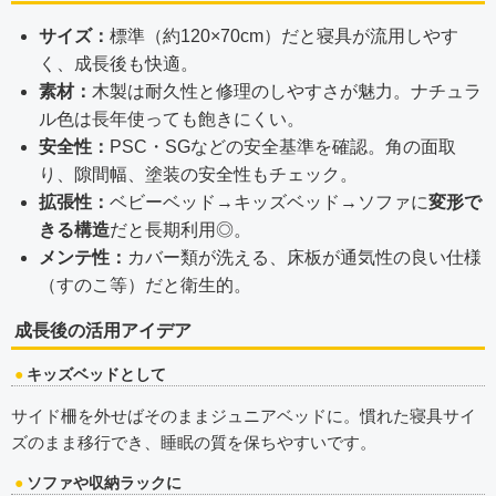
サイズ：
標準（約120×70cm）だと寝具が流用しやす
く、成長後も快適。
素材：
木製は耐久性と修理のしやすさが魅力。ナチュラ
ル色は長年使っても飽きにくい。
安全性：
PSC・SG
などの安全基準を確認。角の面取
り、隙間幅、塗装の安全性もチェック。
拡張性：
ベビーベッド→キッズベッド→ソファに
変形で
きる構造
だと長期利用◎。
メンテ性：
カバー類が洗える、床板が通気性の良い仕様
（すのこ等）だと衛生的。
成長後の活用アイデア
キッズベッドとして
サイド柵を外せばそのままジュニアベッドに。慣れた寝具サイ
ズのまま移行でき、睡眠の質を保ちやすいです。
ソファや収納ラックに