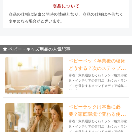
ベビー・キッズ用品の人気記事
ベビーベッド卒業後の寝床
どうする？次のステップと
おすすめ商品
著者：家具通販わくわくランド編集部家
具・インテリアの専門店「わくわくラン
ド」が運営するオウンドメディア編集
部。家...
ベビーラックは本当に必
要？家庭環境で変わる使い
どころと判断ポイント
著者：家具通販わくわくランド編集部家
具・インテリアの専門店「わくわくラン
ド」が運営するオウンドメディア編集