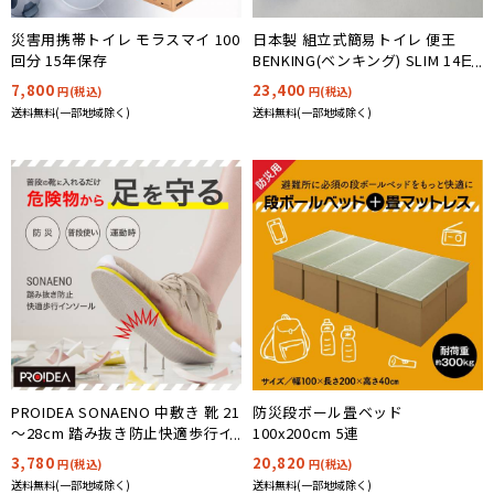
災害用携帯トイレ モラスマイ 100
日本製 組立式簡易トイレ 便王
回分 15年保存
BENKING(ベンキング) SLIM 14日
分
7,800
23,400
円(税込)
円(税込)
送料無料(一部地域除く)
送料無料(一部地域除く)
防災段ボール畳ベッド
PROIDEA SONAENO 中敷き 靴 21
100x200cm 5連
～28cm 踏み抜き防止快適歩行イ
ンソール 8サイズ対応
20,820
3,780
円(税込)
円(税込)
送料無料(一部地域除く)
送料無料(一部地域除く)