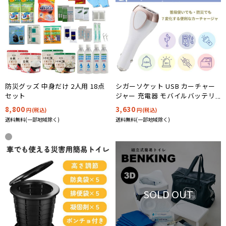
防災グッズ 中身だけ 2人用 18点
シガーソケット USB カーチャー
セット
ジャー 充電器 モバイルバッテリ
ー MAGICALCHARGER7(マジカル
8,800
3,630
円(税込)
円(税込)
チャージャー7)
送料無料(一部地域除く)
送料無料(一部地域除く)
SOLD OUT