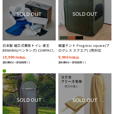
SOLD OUT
SOLD OUT
個室テント Progress square(プ
日本製 組立式簡易トイレ 便王
ログレス スクエア) 3色対応
BENKING(ベンキング) COMPACT
7日分
9,980
19,990
円(税込)
円(税込)
送料無料(一部地域除く)
送料無料(一部地域除く)
SOLD OUT
SOLD OUT