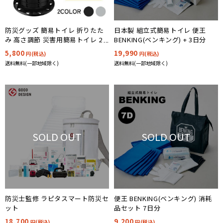
防災グッズ 簡易トイレ 折りたた
日本製 組立式簡易トイレ 便王
み 高さ調節 災害用簡易トイレ 2
BENKING(ベンキング) + 3日分
色対応
5,800
19,990
円(税込)
円(税込)
送料無料(一部地域除く)
送料無料(一部地域除く)
SOLD OUT
SOLD OUT
防災士監修 ラピタスマート防災セ
便王 BENKING(ベンキング) 消耗
ット
品セット 7日分
18,700
9,200
円(税込)
円(税込)