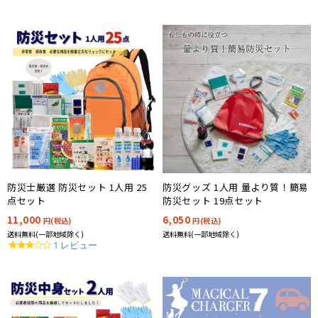
防災士厳選 防災セット 1人用 25
防災グッズ 1人用 量より質！簡易
点セット
防災セット 19点セット
11,000
6,050
円(税込)
円(税込)
送料無料(一部地域除く)
送料無料(一部地域除く)
3.0
1 レビュー
star
rating