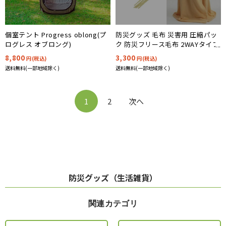
個室テント Progress oblong(プ
防災グッズ 毛布 災害用 圧縮パッ
ログレス オブロング)
ク 防災フリース毛布 2WAYタイプ
200x140cm コクヨ 防災の達人
8,800
3,300
円(税込)
円(税込)
送料無料(一部地域除く)
送料無料(一部地域除く)
1
2
次へ
防災グッズ（生活雑貨）
関連カテゴリ