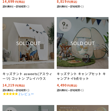
14,699
8,819
円(税込)
円(税込)
送料無料(一部地域除く)
送料無料(一部地域除く)
SOLD OUT
SOLD OUT
キッズテント asweets(アスウィ
キッズテント キャンプセット キ
ーツ) コットン プレイハウス
ャンプトイ9点セット
14,219
4,490
円(税込)
円(税込)
送料無料(一部地域除く)
送料無料(一部地域除く)
5.0
2 レビュー
star
rating