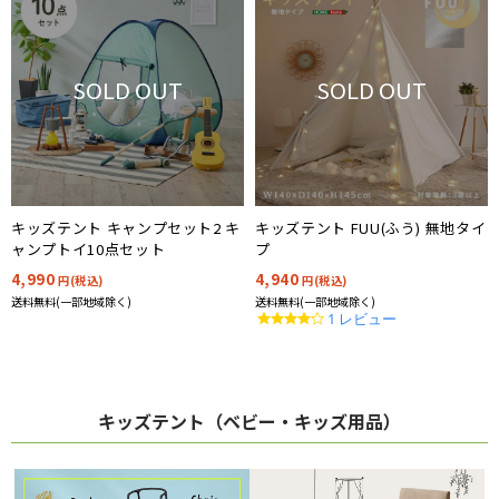
SOLD OUT
SOLD OUT
キッズテント キャンプセット2 キ
キッズテント FUU(ふう) 無地タイ
ャンプトイ10点セット
プ
4,990
4,940
円(税込)
円(税込)
送料無料(一部地域除く)
送料無料(一部地域除く)
4.0
1 レビュー
star
rating
キッズテント（ベビー・キッズ用品）