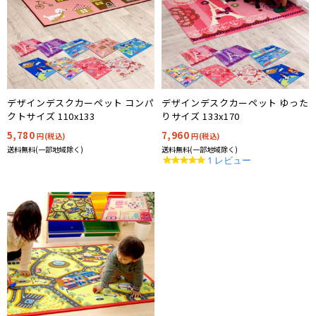
デザインデスクカーペット コンパ
デザインデスクカーペット ゆった
クトサイズ 110x133
りサイズ 133x170
5,780
7,960
円(税込)
円(税込)
送料無料(一部地域除く)
送料無料(一部地域除く)
5.0
1 レビュー
star
rating