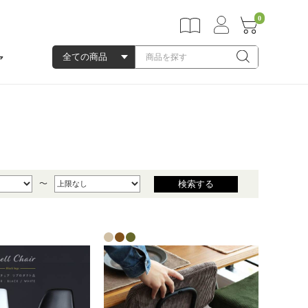
0
ア
～