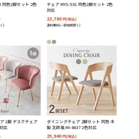
03 同色2脚セット 2色
チェア MYS-501 同色2脚セット 2色
対応
23,780
)
円(税込)
く)
送料無料(一部地域除く)
ア 1脚 デスクチェア
ダイニングチェア 2脚セット 同色 木
色対応
製 北欧風 MI-8637 2色対応
25,940
)
円(税込)