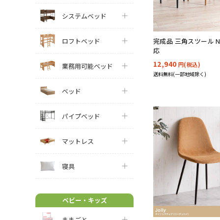
システムベッド
ロフトベッド
完成品 三角スツール NO
応
12,940
円(税込)
業務用可能ベッド
送料無料(一部地域除く)
ベッド
パイプベッド
マットレス
寝具
ベビー・キッズ
ままごと