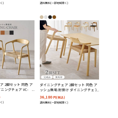
く)
送料無料(一部地域除く)
 2脚セット 同色 ア
ダイニングチェア 2脚セット 同色 ア
ニングチェア VC-
ッシュ無垢 肘掛け ダイニングチェア
VC-7003 4色対応
36,180
)
円(税込)
く)
送料無料(一部地域除く)