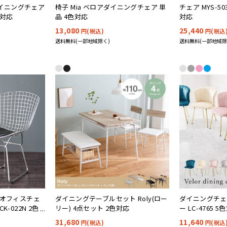
けダイニングチェア
椅子 Mia ベロアダイニングチェア 単
チェア MYS-5
色対応
品 4色対応
対応
13,080
25,440
円(税込)
円(税込
送料無料(一部地域除く)
送料無料(一部地域除
 オフィスチェ
ダイニングテーブルセット Roly(ロー
ダイニングチェ
-022N 2色
リー) 4点セット 2色対応
ー LC-4765 5
31,680
11,640
円(税込)
円(税込