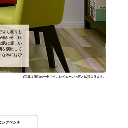
で立ち座りも
が低い分、圧
は肌に優しい
間を演出して
手な私にはぴ
※写真は商品の一例です。レビューの内容とは異なります。
ニングベンチ