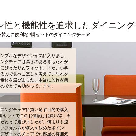
ン性と機能性を追求したダイニング
い替えに便利な2脚セットのダイニングチェア
シンプルなデザインが気に入りまし
ニングチェアは高さのある背もたれが
中にぴったりとフィット。また、小学
いるので食べこぼしを考えて、汚れを
面素材を選びました。本当に汚れが簡
るのでとても助かっています。
イニングチェアに買い足す目的で購入
脚セットでこのお値段はお買い得。天
こだわって選びましたが、何よりも流
しいフォルムが購入を決めたポイン
たデザインのチェアでお部屋の雰囲気