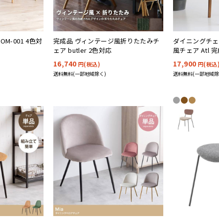
M-001 4色対
完成品 ヴィンテージ風折りたたみチ
ダイニングチェ
ェア butler 2色対応
風チェア Atl 
16,740
17,900
円(税込)
円(税込
送料無料(一部地域除く)
送料無料(一部地域除