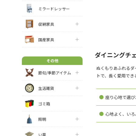
ミラードレッサー
収納家具
国産家具
ダイニングチ
その他
ぬくもりあふれるダ
節句/季節アイテム
トで、長く愛用でき
生活雑貨
座り心地で選び
ゴミ箱
心地よく、いろ
照明
い草