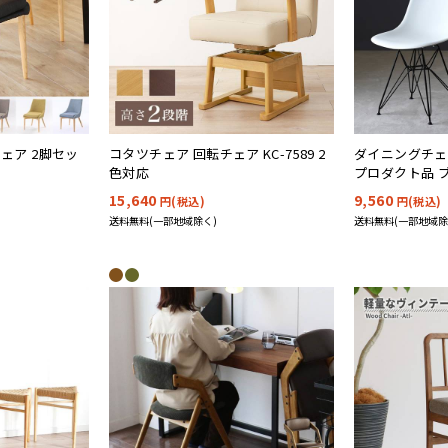
チェア 2脚セッ
コタツチェア 回転チェア KC-7589 2
ダイニングチェ
色対応
プロダクト品 
色対応
15,640
9,560
円(税込)
円(税込)
送料無料(一部地域除く)
送料無料(一部地域除