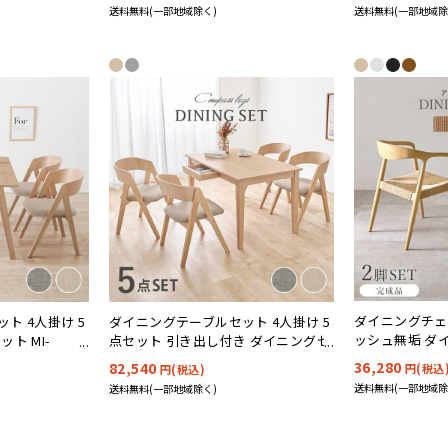
送料無料(一部地域除く)
送料無料(一部地域除
ダイニングチェア
ト 4人掛け 5
ダイニングテーブルセット 4人掛け 5
ッシュ無垢 ダイ
ト MI-
点セット 引き出し付き ダイニングセ
7000 4色対応
ット MI-861037-5S 2色対応
36,280
82,540
円(税込
円(税込)
送料無料(一部地域除
送料無料(一部地域除く)