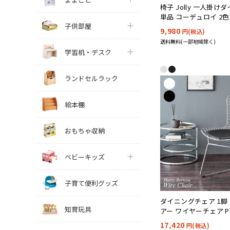
椅子 Jolly 一人掛
単品 コーデュロイ 2
子供部屋
9,980
円(税込)
送料無料(一部地域除く)
学習机・デスク
ランドセルラック
絵本棚
おもちゃ収納
ベビーキッズ
子育て便利グッズ
ダイニングチェア 1脚
知育玩具
アー ワイヤーチェア PCK
対応
17,420
円(税込)