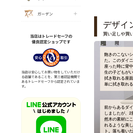
ガーデン
デザイ
買い足しや買
当店はトレードセーフの
優良認定ショップです
飽きのこない
た。このダイ
座った時に背
生の子どもが
当店は安心してお買い物をしていただけ
る店舗であることを、第三者認証機関で
拭き取れる座
あるトレードセーフから認定されていま
単に拭き取れ
す。
前からあるダ
しましたが、2
然木の素材に
れるような美
ト。落ち着い