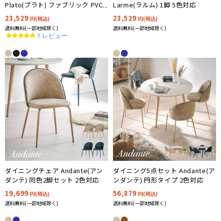
Plato(プラト) ファブリック PVC
Larme(ラルム) 1脚 5色対応
1脚 2色対応
23,529
23,529
円(税込)
円(税込)
送料無料(一部地域除く)
送料無料(一部地域除く)
5.0
1 レビュー
star
rating
ダイニングチェア Andante(アン
ダイニング5点セット Andante(ア
ダンテ) 同色2脚セット 2色対応
ンダンテ) 円形タイプ 2色対応
19,699
56,879
円(税込)
円(税込)
送料無料(一部地域除く)
送料無料(一部地域除く)