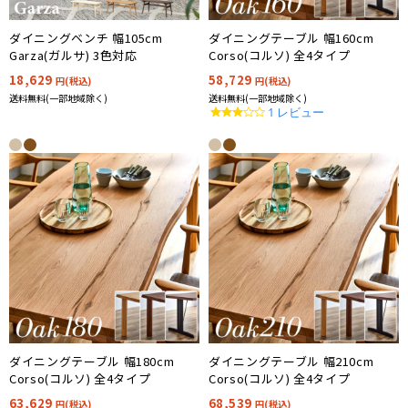
ダイニングベンチ 幅105cm
ダイニングテーブル 幅160cm
Garza(ガルサ) 3色対応
Corso(コルソ) 全4タイプ
18,629
58,729
円(税込)
円(税込)
送料無料(一部地域除く)
送料無料(一部地域除く)
3.0
1 レビュー
star
rating
ダイニングテーブル 幅180cm
ダイニングテーブル 幅210cm
Corso(コルソ) 全4タイプ
Corso(コルソ) 全4タイプ
63,629
68,539
円(税込)
円(税込)