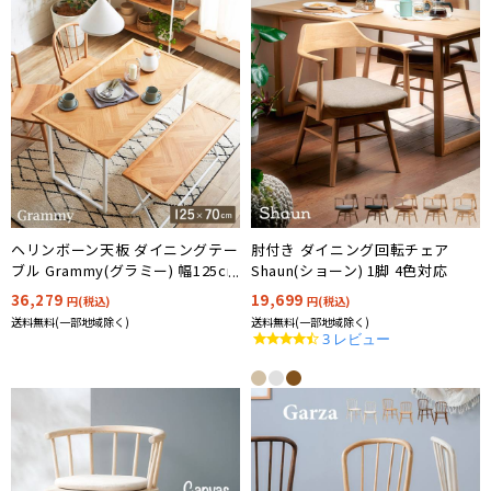
ヘリンボーン天板 ダイニングテー
肘付き ダイニング回転チェア
ブル Grammy(グラミー) 幅125cm
Shaun(ショーン) 1脚 4色対応
36,279
19,699
円(税込)
円(税込)
送料無料(一部地域除く)
送料無料(一部地域除く)
4.3
3 レビュー
star
rating