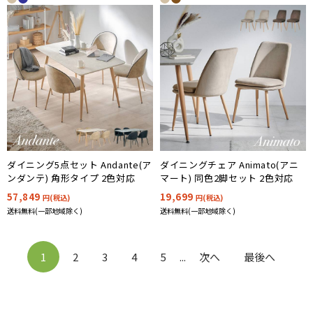
ダイニング5点セット Andante(ア
ダイニングチェア Animato(アニ
ンダンテ) 角形タイプ 2色対応
マート) 同色2脚セット 2色対応
57,849
19,699
円(税込)
円(税込)
送料無料(一部地域除く)
送料無料(一部地域除く)
1
2
3
4
5
...
次へ
最後へ