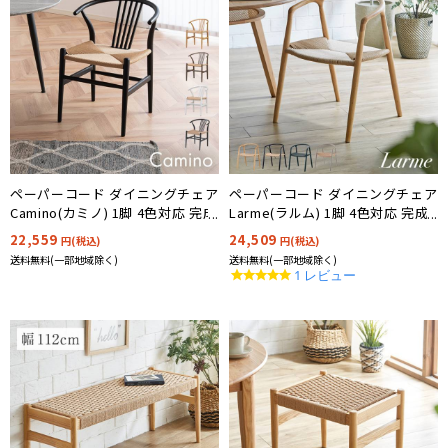
ペーパーコード ダイニングチェア
ペーパーコード ダイニングチェア
Camino(カミノ) 1脚 4色対応 完成
Larme(ラルム) 1脚 4色対応 完成
品
品
22,559
24,509
円(税込)
円(税込)
送料無料(一部地域除く)
送料無料(一部地域除く)
5.0
1 レビュー
star
rating