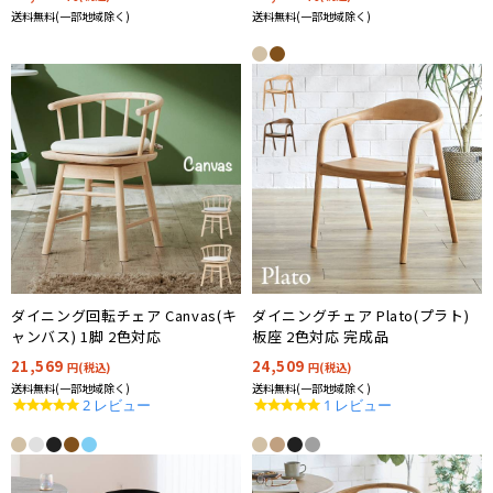
送料無料(一部地域除く)
送料無料(一部地域除く)
ダイニング回転チェア Canvas(キ
ダイニングチェア Plato(プラト)
ャンバス) 1脚 2色対応
板座 2色対応 完成品
21,569
24,509
円(税込)
円(税込)
送料無料(一部地域除く)
送料無料(一部地域除く)
5.0
5.0
2 レビュー
1 レビュー
star
star
rating
rating