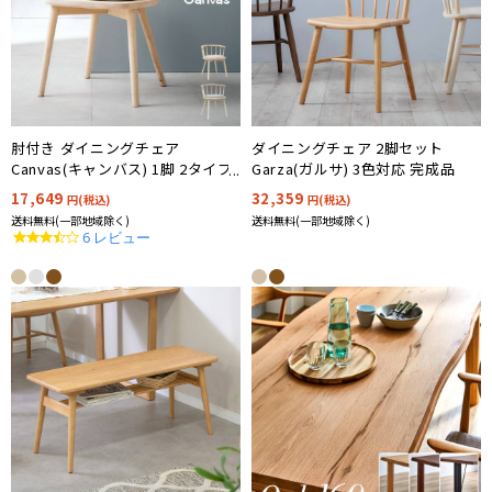
肘付き ダイニングチェア
ダイニングチェア 2脚セット
Canvas(キャンバス) 1脚 2タイプ
Garza(ガルサ) 3色対応 完成品
対応 完成品
17,649
32,359
円(税込)
円(税込)
送料無料(一部地域除く)
送料無料(一部地域除く)
3.7
6 レビュー
star
rating