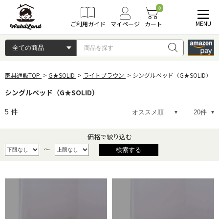
0
MENU
ご利用ガイド
マイページ
カート
家具通販TOP
G★SOLID
ライトブラウン
シングルベッド（G★SOLID）
シングルベッド（G★SOLID）
5
件
価格で絞り込む
～