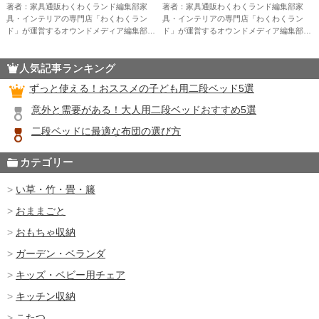
底解説
著者：家具通販わくわくランド編集部家
著者：家具通販わくわくランド編集部家
具・インテリアの専門店「わくわくラン
具・インテリアの専門店「わくわくラン
ド」が運営するオウンドメディア編集部。
ド」が運営するオウンドメディア編集部。
家具販売の現場で培った知識やお客様から
家具販売の現場で培った知識やお客様から
のリアルな声をもとに、暮らしを快適にす
のリアルな声をもとに、暮らしを快適にす
人気記事ランキング
る家具選びのコツやインテリアのアイ […]
る家具選びのコツやインテリアのアイ […]
ずっと使える！おススメの子ども用二段ベッド5選
意外と需要がある！大人用二段ベッドおすすめ5選
二段ベッドに最適な布団の選び方
カテゴリー
い草・竹・畳・籐
おままごと
おもちゃ収納
ガーデン・ベランダ
キッズ・ベビー用チェア
キッチン収納
こたつ