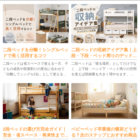
二段ベッドを分離！シングルベッ
二段ベッドの収納アイデア集｜上
ドで長く活用するコツ
段・下段・ベッド周りのデッドス
ペース活用
二段ベッドは省スペースで使える一方、子
二段ベッドは「寝る場所」としてだけでな
どもの成長や部屋割りの変化に合わせて
く、上下段・ベッド下・ベッド周りの空間
「分離してシングル2台」として使えるモ
を使えば収納量を大きく増やせます。 本
デルが注目されています。 この記事で
記事では、上段・下段の使い分け、後付け
は、二段ベッドの分離の意味、メリット・
できるデッドスペース収納、便利グッズ、
デメリット、選び方、具体的な分割手 […]
ベッド選びと安全チェックまでを […]
2段ベッドの選び方完全ガイド｜
ベビーベッド卒業後の寝床どうす
安全・省スペース・将来性まで徹
る？次のステップとおすすめ商品