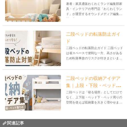
おすすめ商品
著者：家具通販わくわくランド編集部家
具・インテリアの専門店「わくわくラン
ド」が運営するオウンドメディア編集
部。家...
二段ベッドの転落防止ガイ
ド
二段ベッドの転落防止ガイド 二段ベッド
は省スペースで便利な一方、高さがある
ため転落事故のリスクが付きまといま
す。...
二段ベッドの収納アイデア
集｜上段・下段・ベッド周
りのデッドスペース活用
二段ベッドは「寝る場所」としてだけで
なく、上下段・ベッド下・ベッド周りの
空間を使えば収納量を大きく増やせま
す。...
関連記事