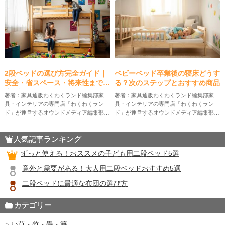
は、二段ベッドの分離の意味、メリット・
できるデッドスペース収納、便利グッズ、
デメリット、選び方、具体的な分割手 […]
ベッド選びと安全チェックまでを […]
2段ベッドの選び方完全ガイド｜
ベビーベッド卒業後の寝床どうす
安全・省スペース・将来性まで徹
る？次のステップとおすすめ商品
底解説
著者：家具通販わくわくランド編集部家
著者：家具通販わくわくランド編集部家
具・インテリアの専門店「わくわくラン
具・インテリアの専門店「わくわくラン
ド」が運営するオウンドメディア編集部。
ド」が運営するオウンドメディア編集部。
家具販売の現場で培った知識やお客様から
家具販売の現場で培った知識やお客様から
のリアルな声をもとに、暮らしを快適にす
のリアルな声をもとに、暮らしを快適にす
人気記事ランキング
る家具選びのコツやインテリアのアイ […]
る家具選びのコツやインテリアのアイ […]
ずっと使える！おススメの子ども用二段ベッド5選
意外と需要がある！大人用二段ベッドおすすめ5選
二段ベッドに最適な布団の選び方
カテゴリー
い草・竹・畳・籐