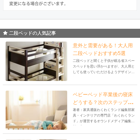
二段ベッドの人気記事
意外と需要がある！大人用
二段ベッドおすすめ5選
二段ベッドと聞くと子供が眠る省スペー
スベッドを思い浮かべますが、大人用と
しても使っていただけるようデザインさ
れた...
ベビーベッド卒業後の寝床
どうする？次のステップと
おすすめ商品
著者：家具通販わくわくランド編集部家
具・インテリアの専門店「わくわくラン
ド」が運営するオウンドメディア編集
部。家...