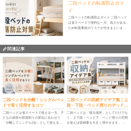
二段ベッドの転落防止ガイ
ド
二段ベッドの転落防止ガイド 二段ベッド
は省スペースで便利な一方、高さがある
ため転落事故のリスクが付きまといま
す。...
関連記事
二段ベッドを分離！シングルベッ
二段ベッドの収納アイデア集｜上
ドで長く活用するコツ
段・下段・ベッド周りのデッドス
ペース活用
二段ベッドは省スペースで使える一方、子
二段ベッドは「寝る場所」としてだけでな
どもの成長や部屋割りの変化に合わせて
く、上下段・ベッド下・ベッド周りの空間
「分離してシングル2台」として使えるモ
を使えば収納量を大きく増やせます。 本
デルが注目されています。 この記事で
記事では、上段・下段の使い分け、後付け