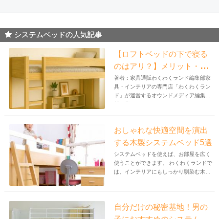
システムベッドの人気記事
【ロフトベッドの下で寝る
のはアリ？】メリット・デ
メリットと快適に過ごすた
著者：家具通販わくわくランド編集部家
具・インテリアの専門店「わくわくラン
めのポイントを徹底解説
ド」が運営するオウンドメディア編集
部。家...
おしゃれな快適空間を演出
する木製システムベッド5選
システムベッドを使えば、お部屋を広く
使うことができます。 わくわくランドで
は、インテリアにもしっかり馴染む木製
の...
自分だけの秘密基地！男の