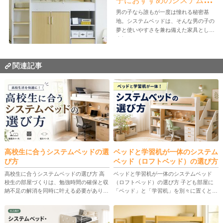
子におすすめのシステムベ
ッド4選
男の子なら誰もが一度は憧れる秘密基
地。システムベッドは、そんな男の子の
夢と使いやすさを兼ね備えた家具として
人気を...
関連記事
高校生に合うシステムベッドの選
ベッドと学習机が一体のシステム
び方
ベッド（ロフトベッド）の選び方
高校生に合うシステムベッドの選び方 高
ベッドと学習机が一体のシステムベッド
校生の部屋づくりは、勉強時間の確保と収
（ロフトベッド）の選び方 子ども部屋に
納不足の解消を同時に叶える必要がありま
「ベッド」と「学習机」を別々に置くと、
す。その解決策として注目されるのが、ベ
スペースや動線が圧迫されがちです。そこ
ッド・デスク・収納を一体化できる「シス
で人気なのが、ベッド下空間を活用して机
テムベッド」です。 ただし、サ […]
や収納をまとめられるシステムベッ […]