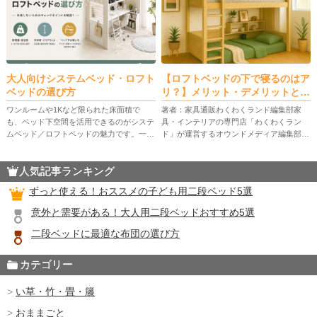
大人向けシステムベッド・ロフト
【ロフトベッドの下で寝るのはア
ベッドの選び方
リ？】メリット・デメリットと快
適に過ごすためのポイントを徹底
ワンルームや1Kなど限られた床面積で
著者：家具通販わくわくランド編集部家
解説
も、ベッド下空間を活用できるのがシステ
具・インテリアの専門店「わくわくラン
ムベッド／ロフトベッドの魅力です。一方
ド」が運営するオウンドメディア編集部。
で、天井の近さによる圧迫感、揺れ・きし
家具販売の現場で培った知識やお客様から
み、昇り降りの負担など「大人だからこ
のリアルな声をもとに、暮らしを快適にす
人気記事ランキング
そ」気になるポイントもあります。 […]
る家具選びのコツやインテリアのアイ […]
ずっと使える！おススメの子ども用二段ベッド5選
意外と需要がある！大人用二段ベッドおすすめ5選
二段ベッドに最適な布団の選び方
カテゴリー
い草・竹・畳・籐
おままごと