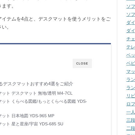
きます。
ソ
ソ
アイテムを4点と、デスクマットを使うメリットをご
ダ
さい。
ダ
チ
テ
ベ
ベ
CLOSE
マ
ラ
るデスクマットおすすめ4選をご紹介
ラ
マット デスクマット 無地/透明 M4-7CL
リ
クマット くらべる図鑑/もっとくらべる図鑑 YDS-
ロ
一
ット 日本地図 YDS-965 MP
三
ット 星と星座/宇宙 YDS-685 SU
二