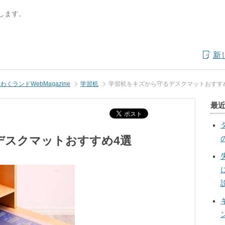
します。
新
くランドWebMagazine
学習机
学習机をキズから守るデスクマットおすす
最
デスクマットおすすめ4選