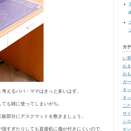
カ
い
お
お
ガ
キ
と考えるパパ・ママはきっと多いはず。
キ
しても雑に使ってしまいがち。
こ
サ
天板部分にデスクマットを敷きましょう。
シ
が強すぎたりしても直接机に傷が付きにくいので、
セ