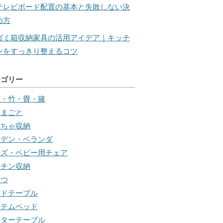
テレビボード配置の基本と失敗しない決
め方
ゴミ箱収納家具の活用アイデア｜キッチ
ンをすっきり整えるコツ
テゴリー
草・竹・畳・籐
ままごと
もちゃ収納
ーデン・ベランダ
ッズ・ベビー用チェア
ッチン収納
たつ
イドテーブル
ステムベッド
ンターテーブル