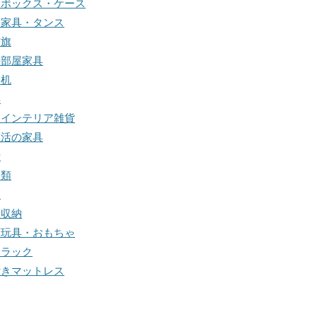
納ボックス・ケース
納家具・タンス
前旗
供部屋家具
習机
具
物インテリア雑貨
生活の家具
計
分類
明
関収納
育玩具・おもちゃ
本ラック
付きマットレス