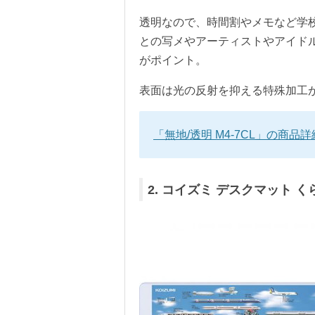
透明なので、時間割やメモなど学
との写メやアーティストやアイド
がポイント。
表面は光の反射を抑える特殊加工
「無地/透明 M4-7CL」の商品
2. コイズミ デスクマット く