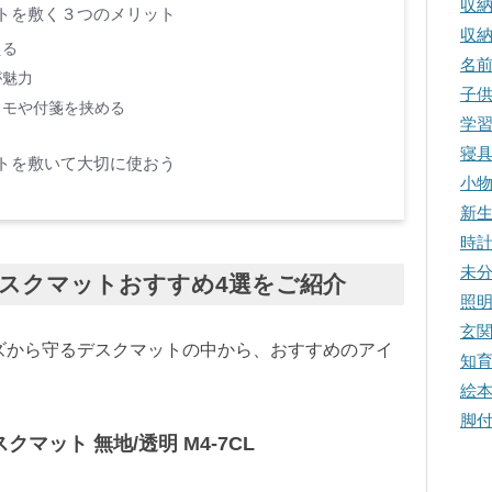
収
トを敷く３つのメリット
収
える
名
が魅力
子
メモや付箋を挟める
学
寝
トを敷いて大切に使おう
小
新
時
未
スクマットおすすめ4選をご紹介
照
玄
ズから守るデスクマットの中から、おすすめのアイ
知
絵
脚
クマット 無地/透明 M4-7CL