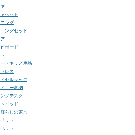
ファ
ファベッド
イニング
イニングセット
ェア
レビボード
ッド
ビー・キッズ用品
ットレス
ンドセルラック
ンドリー収納
ビングデスク
フトベッド
人暮らしの家具
段ベッド
段ベッド