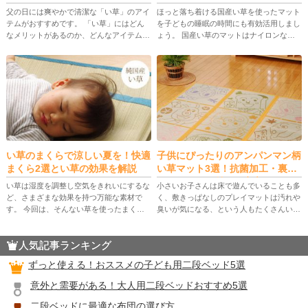
父の日には爽やかで清潔な「い草」のアイ
ほっと落ち着ける国産い草を使ったマット
テムがおすすめです。 「い草」にはどん
を子どもの睡眠の時間にも有効活用しまし
なメリットがあるのか、どんなアイテムが
ょう。 国産い草のマットはナイロンなど
あるのかをチェックしましょう。 実際に
の化学繊維でできたマットとは違った魅力
おすすめの商品も紹介するので、父の日ギ
がたくさんあります。 国産い草のメリッ
フトにお悩みの方は参考にしてみ […]
ト、子ども用マットの選び方、国 […]
い草のまくらで涼しい夏を！快適
子供にぴったりのアンパンマン柄
まくら2選とい草の効果を解説
い草マット3選！抗菌加工・裏張
りクッション付きで安心
い草は湿度を調整し空気をきれいにするな
小さいお子さんは床で遊んでいることも多
ど、さまざまな効果を持つ万能な素材で
く、敷きっぱなしのプレイマットは汚れや
す。 今回は、そんない草を使ったまくら
臭いが気になる、という人もたくさんいる
の紹介と併せて、い草の効果について詳し
でしょう。 今回はそんなご家庭にぴった
く解説しています。 快適な睡眠をサポー
りない草マットの選び方と、お子さんが大
人気記事ランキング
トしてくれ、い草枕で快眠につなげ […]
好きなアンパンマン柄のい草マッ […]
ずっと使える！おススメの子ども用二段ベッド5選
意外と需要がある！大人用二段ベッドおすすめ5選
二段ベッドに最適な布団の選び方