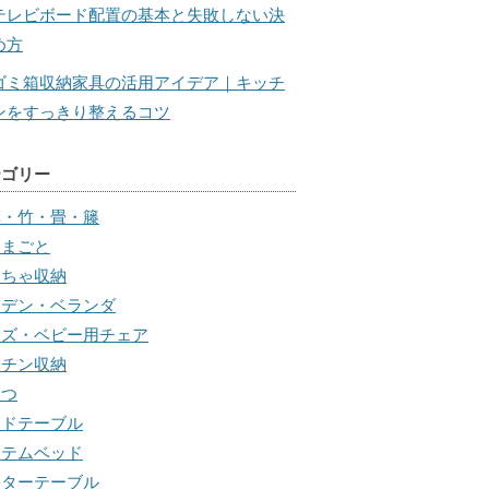
テレビボード配置の基本と失敗しない決
め方
ゴミ箱収納家具の活用アイデア｜キッチ
ンをすっきり整えるコツ
テゴリー
草・竹・畳・籐
ままごと
もちゃ収納
ーデン・ベランダ
ッズ・ベビー用チェア
ッチン収納
たつ
イドテーブル
ステムベッド
ンターテーブル