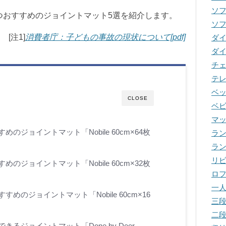
ソ
つおすすめのジョイントマット5選を紹介します。
ソ
[注1]
消費者庁：子どもの事故の現状について[pdf]
ダ
ダ
チ
テ
ベ
CLOSE
ベ
マ
めのジョイントマット「Nobile 60cm×64枚
ラ
ラ
リ
めのジョイントマット「Nobile 60cm×32枚
ロ
一
すめのジョイントマット「Nobile 60cm×16
三
二
きるジョイントマット「Done by Deer