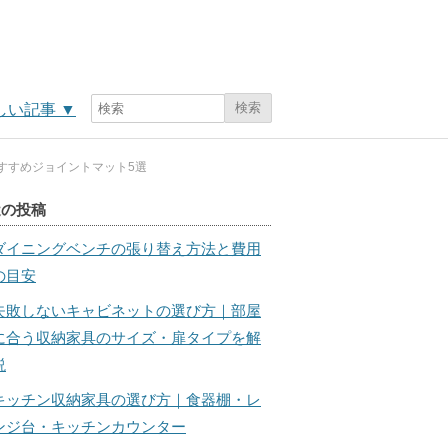
検索
しい記事
▼
すすめジョイントマット5選
近の投稿
ダイニングベンチの張り替え方法と費用
の目安
失敗しないキャビネットの選び方｜部屋
に合う収納家具のサイズ・扉タイプを解
説
キッチン収納家具の選び方｜食器棚・レ
ンジ台・キッチンカウンター