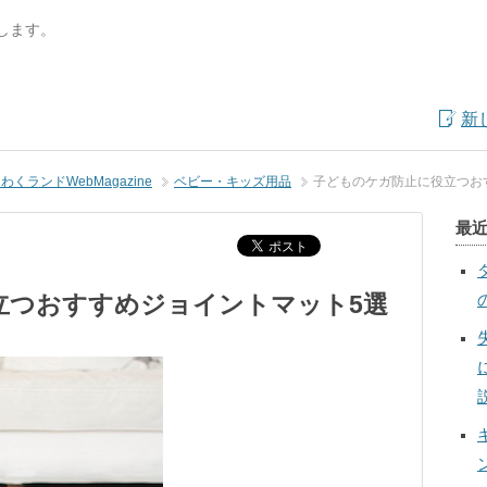
します。
新
くランドWebMagazine
ベビー・キッズ用品
子どものケガ防止に役立つお
最
立つおすすめジョイントマット5選