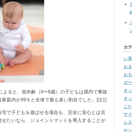
カ
い
お
お
ガ
キ
料によると、低年齢（0〜6歳）の子どもは屋内で事故
キ
家庭内が39％と全体で最も多い割合でした。[注1]
こ
自宅で子どもを遊ばせる場合も、完全に安心とは言
サ
ばせたいなら、ジョイントマットを導入することが
シ
セ