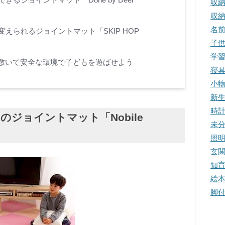
収
収
名
変えられるジョイントマット「SKIP HOP
子
学
敷いて安全な環境で子どもを遊ばせよう
寝
小
新
時
のジョイントマット「Nobile
未
照
玄
知
絵
脚