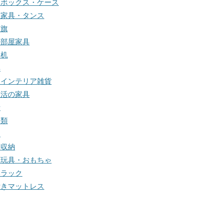
納ボックス・ケース
納家具・タンス
前旗
供部屋家具
習机
具
物インテリア雑貨
生活の家具
計
分類
明
関収納
育玩具・おもちゃ
本ラック
付きマットレス