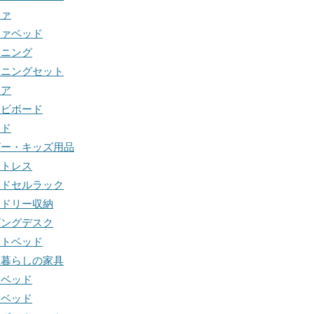
ファ
ファベッド
イニング
イニングセット
ェア
レビボード
ッド
ビー・キッズ用品
ットレス
ンドセルラック
ンドリー収納
ビングデスク
フトベッド
人暮らしの家具
段ベッド
段ベッド