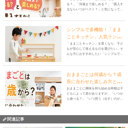
る？」「何歳まで楽しめる？」「購入す
るならいつがベスト？」と気になってい
る方も多...
シンプルで多機能！「まま
ごとキッチン」人気ランキ
ングTOP5
「ままごとキッチン」を置くなら、子ど
もが安心して使えるものを選びたい…そ
んな方におすすめしたい「シンプルで安
全、...
おままごとは何歳から？成
長に合わせた楽しみ方と選
び方のヒント
おままごとに興味を持ち始める時期は子
どもによって差がありますが、「いつか
ら遊べる？」「いつ買う（出す）のがベ
スト...
関連記事