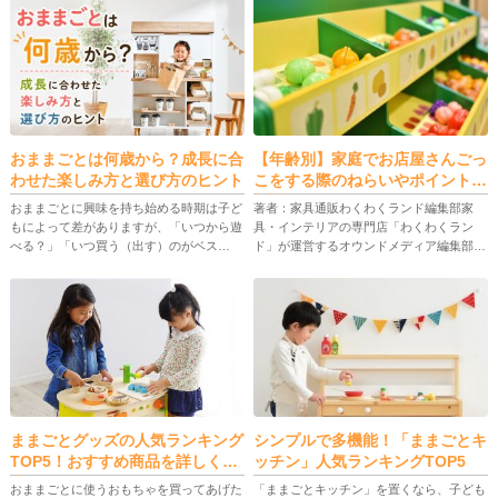
おままごとは何歳から？成長に合
【年齢別】家庭でお店屋さんごっ
わせた楽しみ方と選び方のヒント
こをする際のねらいやポイントを
解説
おままごとに興味を持ち始める時期は子ど
著者：家具通販わくわくランド編集部家
もによって差がありますが、「いつから遊
具・インテリアの専門店「わくわくラン
べる？」「いつ買う（出す）のがベス
ド」が運営するオウンドメディア編集部。
ト？」と迷う家庭は多いテーマです。 こ
家具販売の現場で培った知識やお客様から
の記事では、おままごとが成立する年齢の
のリアルな声をもとに、暮らしを快適にす
目安を「ふり遊び」「道具を使った遊 […]
る家具選びのコツやインテリアのアイ […]
ままごとグッズの人気ランキング
シンプルで多機能！「ままごとキ
TOP5！おすすめ商品を詳しく紹
ッチン」人気ランキングTOP5
介
おままごとに使うおもちゃを買ってあげた
「ままごとキッチン」を置くなら、子ども