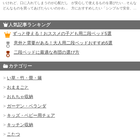
いけれど、口に入れてしまうのが心配だし
が安心して使えるものを選びたい…そんな
どんなものを買ってあげたらいいのかわか
方におすすめしたい「シンプルで安全、か
らない、とお悩みの方は少なくありませ
つ多機能」なままごとキッチンを5つ紹介
ん。 そこで、今回は人気のおままごとグ
します。 今までおもちゃ屋さんで見てい
人気記事ランキング
ッズをランキング形式で5つご紹介 […]
たままごとキッチンよりもおしゃ […]
ずっと使える！おススメの子ども用二段ベッド5選
意外と需要がある！大人用二段ベッドおすすめ5選
二段ベッドに最適な布団の選び方
カテゴリー
い草・竹・畳・籐
おままごと
おもちゃ収納
ガーデン・ベランダ
キッズ・ベビー用チェア
キッチン収納
こたつ