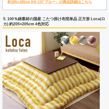
約185×185cm KK-137 ブルー」の商品詳細はこちら
5. 100％綿素材の国産 こたつ掛け布団単品 正方形 Loca(ロ
カ) 約205×205cm 4色対応