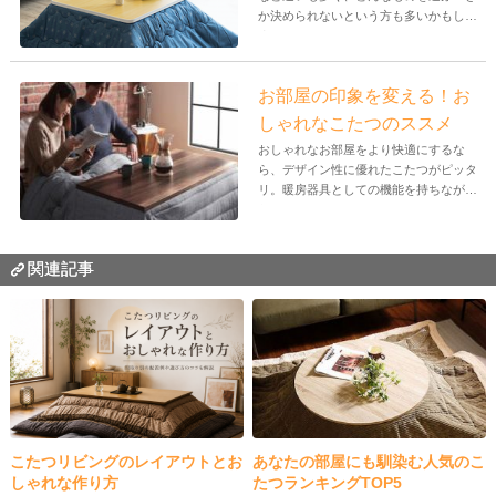
か決められないという方も多いかもしれ
ませ...
お部屋の印象を変える！お
しゃれなこたつのススメ
おしゃれなお部屋をより快適にするな
ら、デザイン性に優れたこたつがピッタ
リ。暖房器具としての機能を持ちなが
ら、おし...
関連記事
こたつリビングのレイアウトとお
あなたの部屋にも馴染む人気のこ
しゃれな作り方
たつランキングTOP5