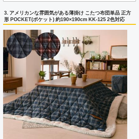
3. アメリカンな雰囲気がある薄掛け こたつ布団単品 正方
形 POCKET(ポケット) 約190×190cm KK-125 2色対応