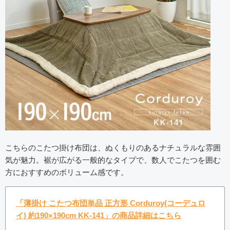
こちらのこたつ掛け布団は、ぬくもりのあるナチュラルな雰囲
気が魅力。裾が広がる一般的なタイプで、数人でこたつを囲む
方におすすめのボリューム感です。
「薄掛け こたつ布団単品 正方形 Corduroy(コーデュロ
イ) 約190×190cm KK-141」の商品詳細はこちら