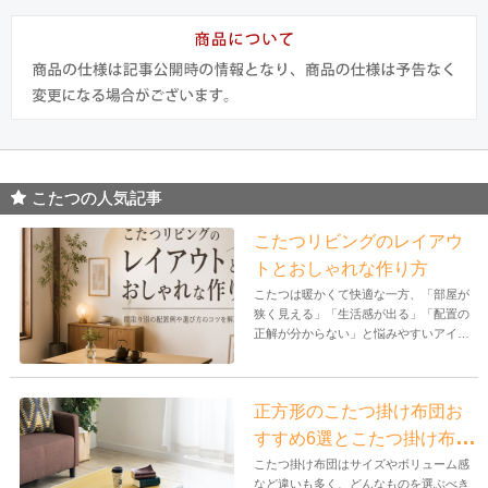
こたつの人気記事
こたつリビングのレイアウ
トとおしゃれな作り方
こたつは暖かくて快適な一方、「部屋が
狭く見える」「生活感が出る」「配置の
正解が分からない」と悩みやすいアイテ
ムで...
正方形のこたつ掛け布団お
すすめ6選とこたつ掛け布団
の選び方
こたつ掛け布団はサイズやボリューム感
など違いも多く、どんなものを選ぶべき