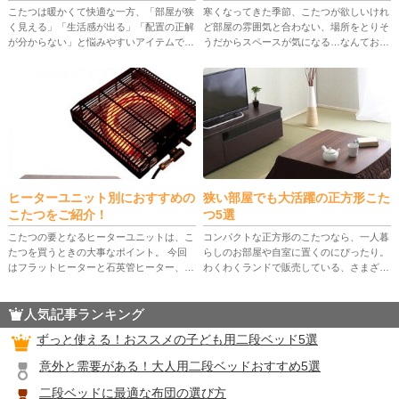
こたつは暖かくて快適な一方、「部屋が狭
寒くなってきた季節、こたつが欲しいけれ
く見える」「生活感が出る」「配置の正解
ど部屋の雰囲気と合わない、場所をとりそ
が分からない」と悩みやすいアイテムで
うだからスペースが気になる…なんてお悩
す。 この記事では、こたつリビングを作
みの方もいらっしゃるかもしれません。
る前の決め方から、こたつテーブル・布
そこで今回は、デザインも機能性も大満足
団・ラグの選び方、間取り別のレイア […]
できる人気のこたつランキングT […]
ヒーターユニット別におすすめの
狭い部屋でも大活躍の正方形こた
こたつをご紹介！
つ5選
こたつの要となるヒーターユニットは、こ
コンパクトな正方形のこたつなら、一人暮
たつを買うときの大事なポイント。 今回
らしのお部屋や自室に置くのにぴったり。
はフラットヒーターと石英管ヒーター、2
わくわくランドで販売している、さまざま
つのヒーターユニットの特徴と、それぞれ
な大きさ、デザインのこたつのなかから、
のおすすめをご紹介していきます。 目次
満足できる商品を探してみましょう。 目
人気記事ランキング
中が広々フラットヒーター折り […]
次 わくわくランドでおすすめ […]
ずっと使える！おススメの子ども用二段ベッド5選
意外と需要がある！大人用二段ベッドおすすめ5選
二段ベッドに最適な布団の選び方