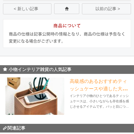
< 新しい記事
以前の記事 >
小物インテリア雑貨の人気記事
高級感のあるおすすめティ
ッシュケースや適した大き
さについて解説
インテリア小物のひとつであるティッシ
ュケースは、小さいながらも存在感を感
じさせるアイテムです。パッと目につく
から...
関連記事