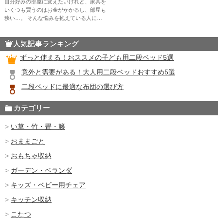
自分好みの部屋に変えたいけれど、家具を
いくつも買うのはお金がかかるし、部屋も
狭い…。 そんな悩みを抱えている人にぴ
ったりなのが、クッションです。シンプル
なクッションをお部屋に取り入れるだけ
人気記事ランキング
で、アクセントとなり自分好みの空 […]
ずっと使える！おススメの子ども用二段ベッド5選
意外と需要がある！大人用二段ベッドおすすめ5選
二段ベッドに最適な布団の選び方
カテゴリー
い草・竹・畳・籐
おままごと
おもちゃ収納
ガーデン・ベランダ
キッズ・ベビー用チェア
キッチン収納
こたつ