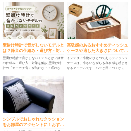
壁掛け時計で音がしないモデルと
高級感のあるおすすめティッシュ
は？静音の仕組み・選び方・対策
ケースや適した大きさについて解
を解説
説
壁掛け時計で音がしないモデルとは？静音
インテリア小物のひとつであるティッシュ
の仕組み・選び方・対策を解説 壁掛け時
ケースは、小さいながらも存在感を感じさ
計の「カチカチ音」が気になって眠れな
せるアイテムです。パッと目につくからこ
い・集中できないと感じる人は少なくあり
そ、高級感のあるものを選んでお部屋全体
ません。静音モデルを選ぶには、単に「音
をおしゃれに見せましょう。 そこでこの
がしない」と書かれているかだけで […]
記事では高級感のあるおすすめテ […]
シンプルでおしゃれなクッション
をお部屋のアクセントに！おすす
め5商品を紹介