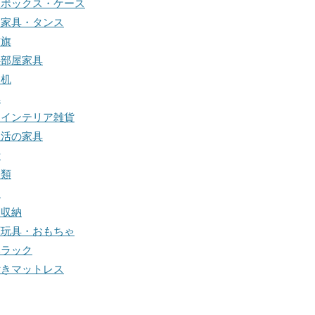
納ボックス・ケース
納家具・タンス
前旗
供部屋家具
習机
具
物インテリア雑貨
生活の家具
計
分類
明
関収納
育玩具・おもちゃ
本ラック
付きマットレス