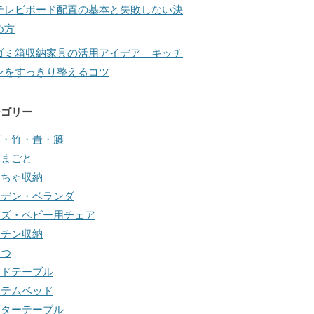
テレビボード配置の基本と失敗しない決
め方
ゴミ箱収納家具の活用アイデア｜キッチ
ンをすっきり整えるコツ
テゴリー
草・竹・畳・籐
ままごと
もちゃ収納
ーデン・ベランダ
ッズ・ベビー用チェア
ッチン収納
たつ
イドテーブル
ステムベッド
ンターテーブル