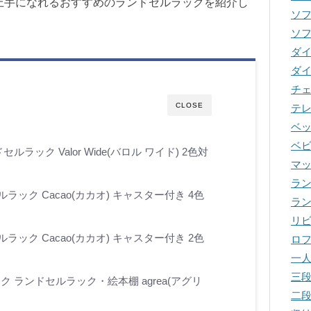
上手になれるおすすめのランドセルラックを紹介し
ソ
ソ
ダ
ダ
チ
CLOSE
テ
ベ
ベ
ドセルラック Valor Wide(バロル ワイド) 2色対
マ
ラ
ルラック Cacao(カカオ) キャスター付き 4色
ラ
リ
ルラック Cacao(カカオ) キャスター付き 2色
ロ
一
三
ック ランドセルラック・絵本棚 agrea(アグリ
二