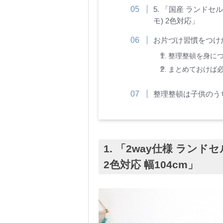
5. 「国産 ランドセル
モ) 2色対応」
お片づけ習慣をつけ
1. 整理整頓を身
2. まとめておけ
整理整頓は子供のう
1. 「2way仕様 ランドセ
2色対応 幅104cm」