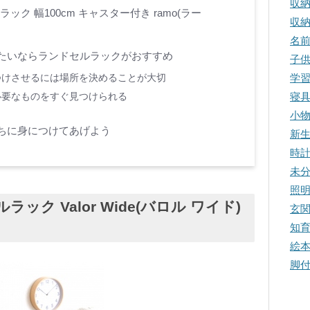
収
ラック 幅100cm キャスター付き ramo(ラー
収
名
たいならランドセルラックがおすすめ
子
につけさせるには場所を決めることが大切
学
ば必要なものをすぐ見つけられる
寝
小
ちに身につけてあげよう
新
時
未
照
ルラック Valor Wide(バロル ワイド)
玄
知
絵
脚