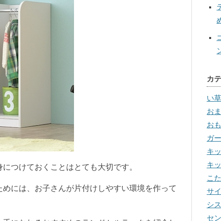
カ
い
お
お
ガ
キ
キ
身につけておくことはとても大切です。
こ
ためには、お子さんが片付けしやすい環境を作って
サ
シ
セ