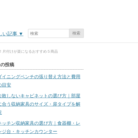
検索
しい記事
▼
！片付けが楽になるおすすめ５商品
近の投稿
ダイニングベンチの張り替え方法と費用
の目安
失敗しないキャビネットの選び方｜部屋
に合う収納家具のサイズ・扉タイプを解
説
キッチン収納家具の選び方｜食器棚・レ
ンジ台・キッチンカウンター