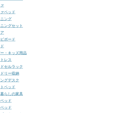
ファ
ファベッド
イニング
イニングセット
ェア
レビボード
ッド
ビー・キッズ用品
ットレス
ンドセルラック
ンドリー収納
ビングデスク
フトベッド
人暮らしの家具
段ベッド
段ベッド