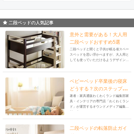
二段ベッドの人気記事
意外と需要がある！大人用
二段ベッドおすすめ5選
二段ベッドと聞くと子供が眠る省スペー
スベッドを思い浮かべますが、大人用と
しても使っていただけるようデザインさ
れた...
ベビーベッド卒業後の寝床
どうする？次のステップと
おすすめ商品
著者：家具通販わくわくランド編集部家
具・インテリアの専門店「わくわくラン
ド」が運営するオウンドメディア編集
部。家...
二段ベッドの転落防止ガイ