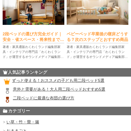
2段ベッドの選び方完全ガイド｜
ベビーベッド卒業後の寝床どうす
安全・省スペース・将来性まで徹
る？次のステップとおすすめ商品
底解説
著者：家具通販わくわくランド編集部家
著者：家具通販わくわくランド編集部家
具・インテリアの専門店「わくわくラン
具・インテリアの専門店「わくわくラン
ド」が運営するオウンドメディア編集部。
ド」が運営するオウンドメディア編集部。
家具販売の現場で培った知識やお客様から
家具販売の現場で培った知識やお客様から
のリアルな声をもとに、暮らしを快適にす
のリアルな声をもとに、暮らしを快適にす
人気記事ランキング
る家具選びのコツやインテリアのアイ […]
る家具選びのコツやインテリアのアイ […]
ずっと使える！おススメの子ども用二段ベッド5選
意外と需要がある！大人用二段ベッドおすすめ5選
二段ベッドに最適な布団の選び方
カテゴリー
い草・竹・畳・籐
おままごと