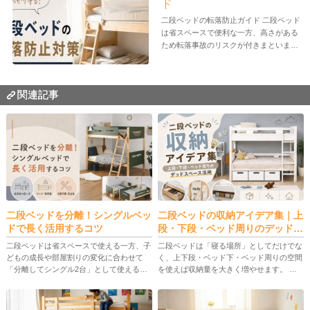
ド
二段ベッドの転落防止ガイド 二段ベッド
は省スペースで便利な一方、高さがある
ため転落事故のリスクが付きまといま
す。...
関連記事
二段ベッドを分離！シングルベッ
二段ベッドの収納アイデア集｜上
ドで長く活用するコツ
段・下段・ベッド周りのデッドス
ペース活用
二段ベッドは省スペースで使える一方、子
二段ベッドは「寝る場所」としてだけでな
どもの成長や部屋割りの変化に合わせて
く、上下段・ベッド下・ベッド周りの空間
「分離してシングル2台」として使えるモ
を使えば収納量を大きく増やせます。 本
デルが注目されています。 この記事で
記事では、上段・下段の使い分け、後付け
は、二段ベッドの分離の意味、メリット・
できるデッドスペース収納、便利グッズ、
デメリット、選び方、具体的な分割手 […]
ベッド選びと安全チェックまでを […]