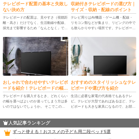
テレビボード配置の基本と失敗し
収納付きテレビボードの選び方｜
ない決め方
サイズ・収納・配線のポイント
テレビボードの配置は、見やすさ（視聴距
テレビ周りはAV機器・ゲーム機・配線・
離・高さ）だけでなく、生活動線や配線、
リモコン類などが集まり、リビングの中で
採光まで影響するため「なんとなく」で決
も散らかりやすい場所です。テレビボード
めると後悔しがちです。 本記事では、配
収納を見直すことで、見た目のすっきり感
置前に確認すべき前提から、基本ルール、
だけでなく、使い勝手や安全性まで改善で
間取り別の配置パターン、壁掛け […]
きます。 この記事では、収納タ […]
おしゃれで合わせやすいテレビボ
おすすめのスタイリッシュなテレ
ードを紹介！テレビボードの幅は
ビボードや選び方を紹介
どのくらいが良い？
テレビボードを購入するとき、どれくらい
生活に必要な家電の代表格でもあるテレ
の幅を選べばよいのか迷ってしまう方は多
ビ。テレビが大型であればあるほど、テレ
いのではないでしょうか。 そこでこの記
ビボードも大きな家具になるので、お部屋
事では、テレビボードの幅とテレビのバラ
の雰囲気に合わせて選ぶことが大切です。
ンスについて解説します。おしゃれでどん
そこで今回はおすすめのスタイリッシュな
人気記事ランキング
な部屋にも合わせやすいおすすめ […]
テレビボードや、失敗しないテレ […]
ずっと使える！おススメの子ども用二段ベッド5選