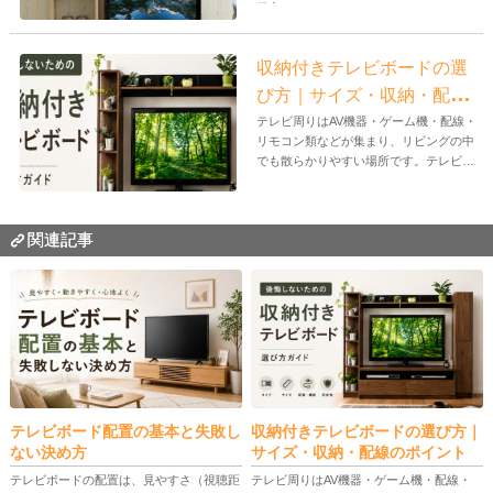
役立...
収納付きテレビボードの選
び方｜サイズ・収納・配線
のポイント
テレビ周りはAV機器・ゲーム機・配線・
リモコン類などが集まり、リビングの中
でも散らかりやすい場所です。テレビボ
ー...
関連記事
テレビボード配置の基本と失敗し
収納付きテレビボードの選び方｜
ない決め方
サイズ・収納・配線のポイント
テレビボードの配置は、見やすさ（視聴距
テレビ周りはAV機器・ゲーム機・配線・