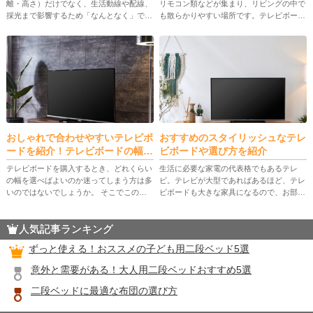
離・高さ）だけでなく、生活動線や配線、
リモコン類などが集まり、リビングの中で
採光まで影響するため「なんとなく」で決
も散らかりやすい場所です。テレビボード
めると後悔しがちです。 本記事では、配
収納を見直すことで、見た目のすっきり感
置前に確認すべき前提から、基本ルール、
だけでなく、使い勝手や安全性まで改善で
間取り別の配置パターン、壁掛け […]
きます。 この記事では、収納タ […]
おしゃれで合わせやすいテレビボ
おすすめのスタイリッシュなテレ
ードを紹介！テレビボードの幅は
ビボードや選び方を紹介
どのくらいが良い？
テレビボードを購入するとき、どれくらい
生活に必要な家電の代表格でもあるテレ
の幅を選べばよいのか迷ってしまう方は多
ビ。テレビが大型であればあるほど、テレ
いのではないでしょうか。 そこでこの記
ビボードも大きな家具になるので、お部屋
事では、テレビボードの幅とテレビのバラ
の雰囲気に合わせて選ぶことが大切です。
ンスについて解説します。おしゃれでどん
そこで今回はおすすめのスタイリッシュな
人気記事ランキング
な部屋にも合わせやすいおすすめ […]
テレビボードや、失敗しないテレ […]
ずっと使える！おススメの子ども用二段ベッド5選
意外と需要がある！大人用二段ベッドおすすめ5選
二段ベッドに最適な布団の選び方