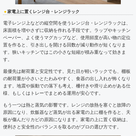
家電上に置くレンジ台・レンジラック
電子レンジ上などの縦空間を使うレンジ台・レンジラックは、
床面積を増やさずに収納を作れる手段です。ラップやキッチン
ペーパー、よく使うマグカップなど、使用頻度が高い物の定位
置を作ると、引き出しを開ける回数が減り動作が短くなりま
す。狭いキッチンではこの小さな短縮が積み重なって効きま
す。
最優先は耐荷重と安定性です。見た目が軽いラックでも、棚板
の耐荷重が小さいとたわみやすく、食器の出し入れが怖くなり
ます。地震や振動での落下も考え、柵付きや滑り止めがある仕
様、もしくはトレーでまとめる運用が安心です。
もう一つは熱と蒸気の影響です。レンジの放熱を塞ぐと故障の
原因になり、炊飯器など蒸気が出る家電の上に棚を作ると、天
板が傷んだりカビの原因になります。家電の上に置く収納は、
便利さと安全性のバランスを取るのがプロの選び方です。