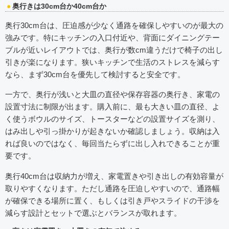
奥行きは30cm台か40cm台か
奥行30cm台は、圧迫感が少なく通路を確保しやすいのが最大の
強みです。特にキッチンの入口付近や、背面にダイニングテー
ブルが近いレイアウトでは、奥行が数cm違うだけで椅子の出し
引きが楽になります。狭いキッチンで生活のストレスを減らす
なら、まず30cm台を優先して検討すると安全です。
一方で、奥行が浅いと大皿の直径や保存容器の奥行き、家電の
設置寸法に制限が出ます。購入前に、最も大きい皿の直径、よ
く使うボウルのサイズ、トースターなどの設置サイズを測り、
はみ出しや引っ掛かりが起きないか確認しましょう。収納は入
れば良いのではなく、毎回当たらずに出し入れできることが重
要です。
奥行40cm台は収納力が増え、家電置きや引き出しの有効容量が
取りやすくなります。ただし通路を圧迫しやすいので、通路幅
が確保できる場所に置く、もしくは引き戸やスライドの干渉を
減らす設計とセットで選ぶとバランスが取れます。