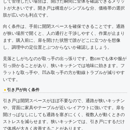
して管理したい場合は、開けた瞬間に全体を確認できるメリッ
トが大きいです。開き戸は構造がシンプルな分、価格帯の選択
肢が広いのも利点です。
向く条件は、手前に開閉スペースを確保できることです。通路
が狭い場所で開くと、人の通行と干渉しやすく、作業が止まり
ます。購入前に、扉を開けた状態で誰がどこに立つかを想像
し、調理中の定位置とぶつからないか確認しましょう。
見落としがちなのが取っ手の出っ張りです。数cmでも体や服が
引っ掛かることがあり、狭いキッチンでは地味に効きます。フ
ラットな取っ手や、凹み取っ手の方が動線トラブルが減りやす
いです。
引き戸が向く条件
引き戸は開閉スペースがほぼ不要なので、通路が狭いキッチン
や、背面に家具やテーブルが近いレイアウトに強いです。扉を
開けっぱなしにしても通路を塞ぎにくく、複数人が動くときの
ストレスを減らせます。狭いキッチンでは、引き戸にするだけ
で体感が大きく改善することがあります。