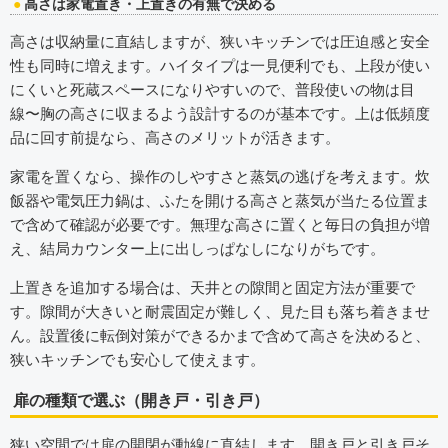
高さは家電置き・上置きの有無で決める
高さは収納量に直結しますが、狭いキッチンでは圧迫感と安全
性も同時に増えます。ハイタイプは一見便利でも、上段が使い
にくいと死蔵スペースになりやすいので、普段使いの物は目
線〜胸の高さに収まるよう設計するのが基本です。上は低頻度
品に回す前提なら、高さのメリットが活きます。
家電を置くなら、操作のしやすさと蒸気の逃げを考えます。炊
飯器や電気圧力鍋は、ふたを開ける高さと蒸気が当たる位置ま
で含めて確認が必要です。無理な高さに置くと毎日の負担が増
え、結局カウンター上に出しっぱなしになりがちです。
上置きを追加する場合は、天井との隙間と固定方法が重要で
す。隙間が大きいと耐震固定が難しく、見た目も落ち着きませ
ん。設置後に転倒対策ができるかまで含めて高さを決めると、
狭いキッチンでも安心して使えます。
扉の種類で選ぶ（開き戸・引き戸）
狭い空間では扉の開閉が動線に直結します。開き戸と引き戸そ