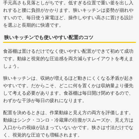
手元高さも見落としがちです。低すぎる位置で重い釜を出し入
れすると腰に負担がかかります。狭いキッチンは姿勢が崩れや
すいので、毎日使う家電ほど、操作しやすい高さに置ける設計
を選ぶと長期的に快適です。
狭いキッチンでも使いやすい配置のコツ
食器棚は置けるだけでなく使いやすい配置ができて初めて成功
です。動線と視覚的な圧迫感を両方減らすレイアウトを考えま
しょう。
狭いキッチンは、収納が増えるほど動きにくくなる矛盾が起き
やすいです。だからこそ、どこに何を置くかは収納量より優先
して考える必要があります。食器棚は毎日開け閉めするので、
わずかな干渉が毎日の疲れになります。
配置を決めるときは、作業動線と見え方の両方を評価します。
動線はシンク・コンロ・冷蔵庫の往復がスムーズか、見え方は
入口からの視線が詰まっていないかです。狭さは寸法だけでな
く、視覚的な圧迫でも増幅されます。