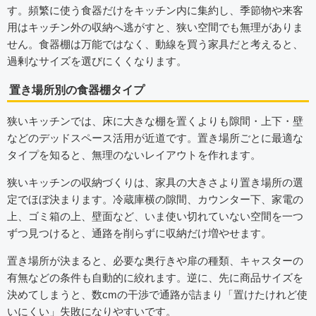
す。頻繁に使う食器だけをキッチン内に集約し、季節物や来客
用はキッチン外の収納へ逃がすと、狭い空間でも無理がありま
せん。食器棚は万能ではなく、動線を買う家具だと考えると、
過剰なサイズを選びにくくなります。
置き場所別の食器棚タイプ
狭いキッチンでは、床に大きな棚を置くよりも隙間・上下・壁
などのデッドスペース活用が近道です。置き場所ごとに最適な
タイプを知ると、無理のないレイアウトを作れます。
狭いキッチンの収納づくりは、家具の大きさより置き場所の選
定でほぼ決まります。冷蔵庫横の隙間、カウンター下、家電の
上、ゴミ箱の上、壁面など、いま使い切れていない空間を一つ
ずつ見つけると、通路を削らずに収納だけ増やせます。
置き場所が決まると、必要な奥行きや扉の種類、キャスターの
有無などの条件も自動的に絞れます。逆に、先に商品サイズを
決めてしまうと、数cmの干渉で通路が詰まり「置けたけれど使
いにくい」失敗になりやすいです。