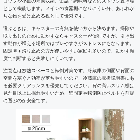
コップや小皿の補助収納、缶詰・調味料などのストック置き場
として機能します。メインの食器棚になりにくい分、あふれが
ちな物を受け止める役として優秀です。
選ぶときは、キャスターの有無を使い方から決めます。掃除や
取り出しのために動かすならキャスターが便利ですが、引き出
す動作が増える場所ではブレやすさがストレスにもなります。
固定脚＋滑り止めの方が使いやすい家庭も多いので、動かす頻
度で判断すると失敗しにくいです。
注意点は放熱スペースと転倒対策です。冷蔵庫の側面や背面の
空間を塞ぐと効率が落ちやすいので、冷蔵庫の取扱説明書にあ
る必要クリアランスを優先してください。背の高いスリム棚は
見た目以上に揺れやすいため、壁固定や転倒防止ベルトを前提
に選ぶのが安全です。