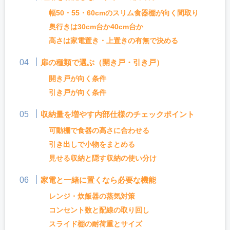
幅50・55・60cmのスリム食器棚が向く間取り
奥行きは30cm台か40cm台か
高さは家電置き・上置きの有無で決める
扉の種類で選ぶ（開き戸・引き戸）
開き戸が向く条件
引き戸が向く条件
収納量を増やす内部仕様のチェックポイント
可動棚で食器の高さに合わせる
引き出しで小物をまとめる
見せる収納と隠す収納の使い分け
家電と一緒に置くなら必要な機能
レンジ・炊飯器の蒸気対策
コンセント数と配線の取り回し
スライド棚の耐荷重とサイズ