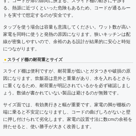
す。コードが扉の隙間に挟まる、スライド棚の動きに干渉す
る、熱源に近づくといった危険もあるため、コードが通るルー
トを実寸で想定するのが安全です。
タップを使う場合は容量も意識してください。ワット数が高い
家電を同時に使うと発熱の原因になります。狭いキッチンは配
線が密集しやすいので、余裕のある設計が結果的に安心と時短
につながります。
スライド棚の耐荷重とサイズ
スライド棚は便利ですが、耐荷重が低いとガタつきや破損の原
因になります。炊飯器は意外と重量があり、水を入れるとさら
に重くなるため、耐荷重が明記されているかを必ず確認しまし
ょう。数値が書かれていない製品は避けるのが無難です。
サイズ面では、有効奥行きと幅が重要です。家電の脚が棚板の
端に乗ると不安定になりますし、コードの曲げしろがないと壁
に押し付けられて劣化します。家電の設置寸法に数cmの余裕を
持たせると、使い勝手が大きく改善します。