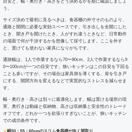
目安と、幅・奥行き・高さをどう決めるかを順に確認しましょ
う。
サイズ決めで最初に見るべきは、食器棚の外寸そのものより、
通路と開閉に必要な実効スペースです。引き出しを全開にした
とき、開き戸を開けたとき、人がすれ違うときなど、日常動作
の場面で何が干渉するかを想像して採寸します。ここを外す
と、置けても使わない家具になりがちです。
通路幅は、1人で作業するなら70〜80cm、2人で作業するなら9
0〜100cmが一つの目安です。狭いキッチンはこの目安を下回る
ことも多いですが、その場合は家具側を薄くする、扉を引き戸
にする、開閉方向を変えるなどで実質的なストレスを減らせま
す。
幅・奥行き・高さは別々に最適化します。幅は置ける場所の現
実、奥行きは動線と収納物、高さは収納量と安全性のトレード
オフです。どれか一つを欲張りすぎないことが、狭いキッチン
での成功条件です。
幅50・55・60cmのスリム食器棚が向く間取り