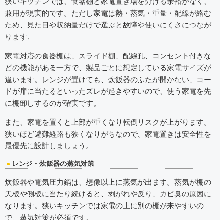
狭いキッチンでは、食器棚と家電置き場を分ける余裕がなく、
兼用が現実的です。ただし家電は熱・蒸気・重量・配線が絡む
ため、見た目や収納量だけで選ぶと故障や使いにくさにつなが
ります。
家電対応の食器棚は、スライド棚、配線孔、コンセント付きな
どの機能がある一方で、製品ごとに想定している家電サイズが
違います。レンジが置けても、炊飯器のふたが開かない、コー
ドが扉に当たるといったズレが起きやすいので、使う家電を先
に棚卸しするのが確実です。
また、家電を置くと上部が重くなり転倒リスクが上がります。
狭いほど避難経路も狭くなりがちなので、家電置きは安全性を
最優先に設計しましょう。
レンジ・炊飯器の蒸気対策
炊飯器や電気圧力鍋は、想像以上に蒸気が出ます。蒸気が棚の
天板や側板に当たり続けると、剥がれや反り、カビ臭の原因に
なります。狭いキッチンでは家電の上に別の棚が来やすいの
で、蒸気対策が必須です。