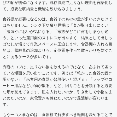
びの軸が明確になります。既存収納で足りない理由を言語化し
て、必要な収納量と機能を絞り込みましょう。
食器棚が必要になるのは、食器そのものの量が多いときだけで
はありません。シンク下や吊り戸棚は「奥が取り出しにくい」
「湿気やにおいが気になる」「家族がどこに何をしまうか迷
う」といった運用面のストレスが出やすく、結果として出しっ
ぱなしが増えて作業スペースを圧迫します。食器棚を入れる目
的は、収納量の追加よりも、定位置を作って散らかりを防ぐこ
とにあるケースが多いです。
判断のコツは、足りない物を数えるのではなく、あふれて困っ
ている場面を思い出すことです。例えば「乾かした食器の置き
場がない」「来客用の食器が普段使いと混ざる」「ラップやコ
ーヒー用品など小物が散る」など、困りごとを分類すると必要
な形が見えてきます。皿を入れたいのか、引き出しで小物をま
とめたいのか、家電置きも兼ねたいのかで最適解が変わりま
す。
もう一つ大事なのは、食器棚で解決すべき範囲を決めることで