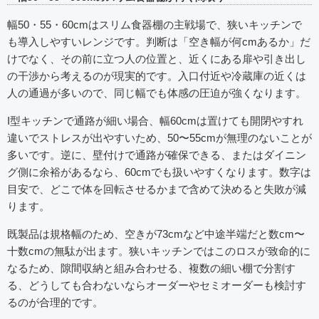
幅50・55・60cmはスリム食器棚の主戦場で、狭いキッチンで
も導入しやすいレンジです。判断は「空き幅が何cmあるか」だ
けでなく、その前に立つ人の位置と、近くにある扉や引き出し
の干渉から考えるのが現実的です。入口付近や冷蔵庫の近くは
人の通過が多いので、同じ幅でも体感の圧迫が強くなります。
I型キッチンで通路が細い場合、幅60cmは置けても開閉やすれ
違いでストレスが出やすいため、50〜55cmが無理のないことが
多いです。逆に、壁付けで通路が確保できる、またはダイニン
グ側に余裕があるなら、60cmでも扱いやすくなります。数字は
目安で、どこで体を回転させるかまで含めて決めると失敗が減
ります。
既製品は規格幅のため、空きが73cmなど中途半端だと数cm〜
十数cmの無駄が出ます。狭いキッチンではこのロスが致命的に
なるため、隙間収納と組み合わせる、複数の細い棚で分割す
る、どうしても合わないならオーダーやセミオーダーも検討す
るのが合理的です。