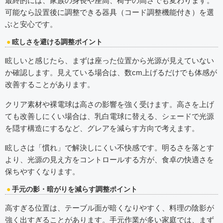
最終的には、家族の身長や座高、椅子の高さでも変わります。
可能なら設置後に調整できる器具（コード調整機能付き）を選
ぶと安心です。
眩しさを避ける調整ポイント
眩しいと感じたら、まずは座った位置から光源が見えていない
か確認します。見えている場合は、数cm上げるだけでも体感が
改善することがあります。
クリア素材や裸電球は高さの影響を強く受けます。高さを上げ
ても改善しにくい場合は、乳白電球に替える、シェードで光源
を隠す構造にするなど、グレアを減らす方向で考えます。
眩しさは「慣れ」で解決しにくい不快感です。明るさを落とす
より、光源の見え方をコントロールする方が、食卓の快適さを
保ちやすくなります。
手元の影・暗がりを減らす調整ポイント
高すぎる位置は、テーブル面が暗くなりやすく、料理の陰影が
強く出すぎることがあります。手元作業が多い家庭では、まず