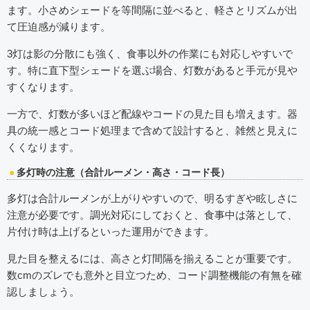
ます。小さめシェードを等間隔に並べると、軽さとリズムが出
て圧迫感が減ります。
3灯は影の分散にも強く、食事以外の作業にも対応しやすいで
す。特に直下型シェードを選ぶ場合、灯数があると手元が見や
すくなります。
一方で、灯数が多いほど配線やコードの見た目も増えます。器
具の統一感とコード処理まで含めて設計すると、雑然と見えに
くくなります。
多灯時の注意（合計ルーメン・高さ・コード長）
多灯は合計ルーメンが上がりやすいので、明るすぎや眩しさに
注意が必要です。調光対応にしておくと、食事中は落として、
片付け時は上げるといった運用ができます。
見た目を整えるには、高さと灯間隔を揃えることが重要です。
数cmのズレでも意外と目立つため、コード調整機能の有無を確
認しましょう。