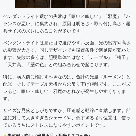
ペンダントライト選びの失敗は「暗い／眩しい」「邪魔」「バ
ランスが悪い」に集約され、原因は明るさ・取り付け高さ・器
具サイズのズレにあることが多いです。
ペンダントライトは見た目で選びやすい反面、光の出方や高さ
の影響が大きく、同じデザインでも設置条件で満足度が変わり
ます。失敗の多くは、照明単体ではなく「テーブル」「椅子」
「天井高」「壁の色」との組み合わせで起こります。
特に、購入前に検討すべきなのは、合計の光量（ルーメン）と
配光、そしてテーブル天板からの吊り下げ距離です。ここがズ
レると、暗い・眩しい・邪魔のどれかが発生しやすくなりま
す。
サイズは見落としがちですが、圧迫感と動線に直結します。部
屋に対して大きすぎるシェードや、低すぎる吊り位置は、使っ
ているうちにストレスになりやすいポイントです。
失敗例：暗い（光量不足・配光ミスマッチ）