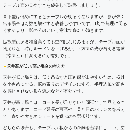
テーブル面の見やすさを優先して調整しましょう。
直下型は低めにするとテーブルが明るくなりますが、影が強く
出る場合は灯数を増やすと改善しやすいです。1灯で無理に明る
くするより、影の分散という意味で多灯が効きます。
拡散型はある程度高くても空間になじみますが、テーブル面が
物足りない時はルーメンを上げるか、下方向の光が増える電球
（指向性）に変えるのが有効です。
天井高が低い/高い場合の考え方
天井が低い場合は、低く吊るすと圧迫感が出やすいため、器具
を小さめにする、拡散寄りのデザインにする、半埋込風で高さ
を感じさせない形を選ぶなどが有効です。
天井が高い場合は、コード長が足りないと間延びして見えるこ
とがあります。コード延長の可否や、見た目のバランスを考え
て、多灯や大きめシェードを選ぶのも選択肢です。
どちらの場合も、テーブル天板からの距離を基準にしつつ、空