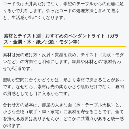
コード長は天井高だけでなく、希望のテーブルからの距離に足
りるかで判断します。余ったコードの処理方法も含めて選ぶ
と、生活感が出にくくなります。
素材とテイスト別｜おすすめのペンダントライト（ガラ
ス・金属・木・紙／北欧・モダン等）
素材は光の透け方・反射・質感を決め、テイスト（北欧・モダ
ンなど）の方向性も明確にします。家具や床材との“素材合わ
せ”が近道です。
照明が空間に合うかどうかは、形より素材で決まることが多い
です。なぜなら、素材は光の柔らかさや陰影だけでなく、昼間
の質感としても目に入るからです。
合わせ方の基本は、部屋の大きな面（床・テーブル天板）と、
小さな金物（取手・脚・家電）に素材を寄せることです。全て
を揃える必要はありませんが、どこかに共通点があると統一感
が出ます。