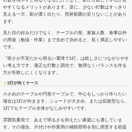
やすくなるメリットがあります。逆に、少ない灯数はすっきり
見える一方、影が濃く出たり、照射範囲が足りないことがあり
ます。
見た目の好みだけでなく、テーブルの形、家族人数、食事以外
の用途（勉強・作業）まで含めて決めると、長く満足しやすい
です。
「暗さが不安だから明るい電球で1灯」は眩しさにつながりやす
い考え方です。適正な灯数と調光で、無理なくバランスを作る
方が失敗しにくくなります。
1灯が向くケース
小さめのテーブルや円形テーブルで、中心をしっかり作りたい
場合は1灯が向きます。シェードが大きめ、または拡散型なら、
1灯でもテーブル全体がなじみやすいです。
雰囲気重視で、あえて明るさを抑えたい家庭にも適していま
す。その場合、片付けや作業用の補助照明を別に用意する前提