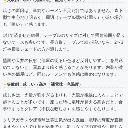
暗さの原因は、単純なルーメン不足だけではありません。直下
型で中心だけ明るく、周辺（テーブル端や顔周り）が暗い場合
も「暗い」と感じます。
1灯で済ませた結果、テーブルのサイズに対して照射範囲が足り
ないケースも多いです。長方形テーブルで端が暗いなら、2〜3
灯や横長シェードの方が適します。
壁面や天井の反射（部屋の明るい色ほど反射しやすい）を見込
めていないと、写真より暗く感じることがあります。内装が濃
い色の部屋ほど、同じルーメンでも体感は暗めになります。
失敗例：眩しい（高さ・裸電球・色温度）
眩しさは、光量が強すぎるよりも「光源が視線に入る」ことで
起きることが多いです。座った時に電球が見える高さだと、食
事中ずっとグレア（不快な眩しさ）を感じやすくなります。
クリアガラスや裸電球は雰囲気が出る反面、電球の輝度が直接
見えやすいので注意が必要です。乳白タイプの電球や、眩しさ