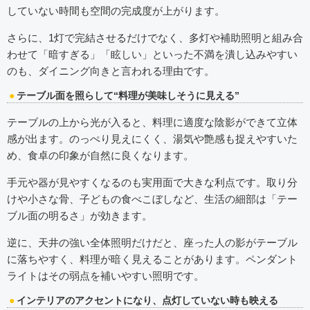
していない時間も空間の完成度が上がります。
さらに、1灯で完結させるだけでなく、多灯や補助照明と組み合
わせて「暗すぎる」「眩しい」といった不満を潰し込みやすい
のも、ダイニング向きと言われる理由です。
テーブル面を照らして“料理が美味しそうに見える”
テーブルの上から光が入ると、料理に適度な陰影ができて立体
感が出ます。のっぺり見えにくく、湯気や艶感も捉えやすいた
め、食卓の印象が自然に良くなります。
手元や器が見やすくなるのも実用面で大きな利点です。取り分
けや小さな骨、子どもの食べこぼしなど、生活の細部は「テー
ブル面の明るさ」が効きます。
逆に、天井の強い全体照明だけだと、座った人の影がテーブル
に落ちやすく、料理が暗く見えることがあります。ペンダント
ライトはその弱点を補いやすい照明です。
インテリアのアクセントになり、点灯していない時も映える