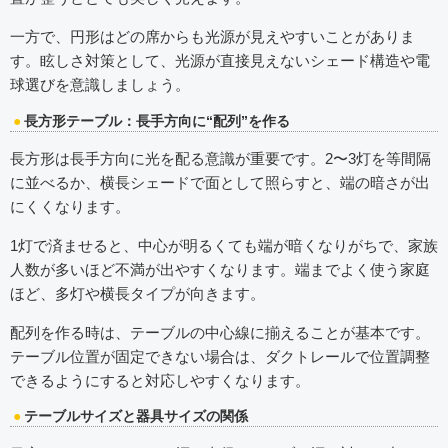
一方で、円形はどの席からも光源が見えやすいことがありま
す。眩しさ対策として、光源が直接見えないシェード構造や電
球選びを意識しましょう。
長方形テーブル：長手方向に“配列”を作る
長方形は長手方向に光を配る意識が重要です。2〜3灯を等間隔
に並べるか、横長シェードで面として照らすと、端の暗さが出
にくくなります。
1灯で済ませると、中心が明るくても端が暗くなりがちで、家族
人数が多いほど不満が出やすくなります。端までよく使う家庭
ほど、多灯や横長タイプが向きます。
配列を作る時は、テーブルの中心線に揃えることが基本です。
テーブル位置が固定できない場合は、ダクトレールで位置調整
できるようにすると対応しやすくなります。
テーブルサイズと器具サイズの関係