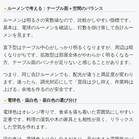
ルーメンで考える：テーブル面＋空間のバランス
ルーメンは明るさの実数値なので、比較がしやすい指標です。
基本は、電球のルーメンを確認し、灯数を掛け算して合計ルー
メンを見ます。
直下型はテーブル中心がしっかり明るくなりますが、周辺は暗
くなりがちです。拡散型は部屋全体がやわらかく明るくなる一
方、テーブル面のパンチが足りないと感じることがあります。
つまり、同じ合計ルーメンでも、配光が違うと満足度が変わり
ます。迷ったら、調光対応にして「普段は少し抑え、作業時は
上げる」余地を作るのが安全です。
電球色・温白色・昼白色の選び分け
電球色はオレンジ寄りで、食卓を落ち着いた雰囲気にしやすい
定番です。料理の湯気や木の家具とも相性が良く、リラックス
した空気を作れます。
温白色は、電球色より少し白さがあり、見やすさと雰囲気のバ