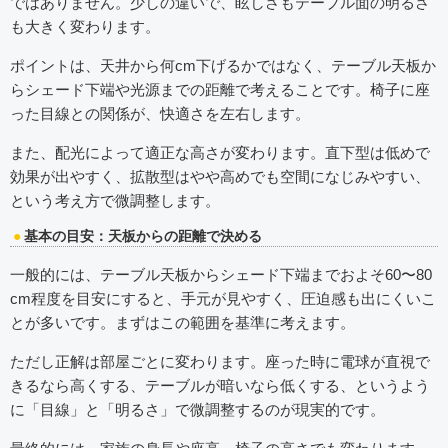
ではありません。少しの違いで、眩しさもテーブル面の明るさ
も大きく変わります。
ポイントは、天井から何cm下げるかではなく、テーブル天板か
らシェード下端や光源までの距離で考えることです。椅子に座
った目線との関係が、快適さを左右します。
また、配光によって適正な高さが変わります。直下型は低めで
効果が出やすく、拡散型はやや高めでも空間になじみやすい、
という考え方で微調整します。
基本の目安：天板からの距離で決める
一般的には、テーブル天板からシェード下端までおよそ60〜80
cm程度を目安にすると、手元が見やすく、圧迫感も出にくいこ
とが多いです。まずはこの範囲を基準に考えます。
ただし正解は部屋ごとに変わります。座った時に電球が直視で
きるなら高くする、テーブルが暗いなら低くする、というよう
に「目線」と「明るさ」で微調整するのが現実的です。