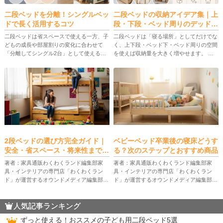
二段ベッドを分離！シングルベッ
二段ベッドの収納アイデア集｜上
ドで長く活用するコツ
段・下段・ベッド周りのデッドス
ペース活用
二段ベッドは省スペースで使える一方、子
二段ベッドは「寝る場所」としてだけでな
どもの成長や部屋割りの変化に合わせて
く、上下段・ベッド下・ベッド周りの空間
「分離してシングル2台」として使えるモ
を使えば収納量を大きく増やせます。 本
デルが注目されています。 この記事で
記事では、上段・下段の使い分け、後付け
は、二段ベッドの分離の意味、メリット・
できるデッドスペース収納、便利グッズ、
デメリット、選び方、具体的な分割手 […]
ベッド選びと安全チェックまでを […]
2段ベッドの選び方完全ガイド｜
ベビーベッド卒業後の寝床どうす
安全・省スペース・将来性まで徹
る？次のステップとおすすめ商品
底解説
著者：家具通販わくわくランド編集部家
著者：家具通販わくわくランド編集部家
具・インテリアの専門店「わくわくラン
具・インテリアの専門店「わくわくラン
ド」が運営するオウンドメディア編集部。
ド」が運営するオウンドメディア編集部。
家具販売の現場で培った知識やお客様から
家具販売の現場で培った知識やお客様から
のリアルな声をもとに、暮らしを快適にす
のリアルな声をもとに、暮らしを快適にす
人気記事ランキング
る家具選びのコツやインテリアのアイ […]
る家具選びのコツやインテリアのアイ […]
ずっと使える！おススメの子ども用二段ベッド5選