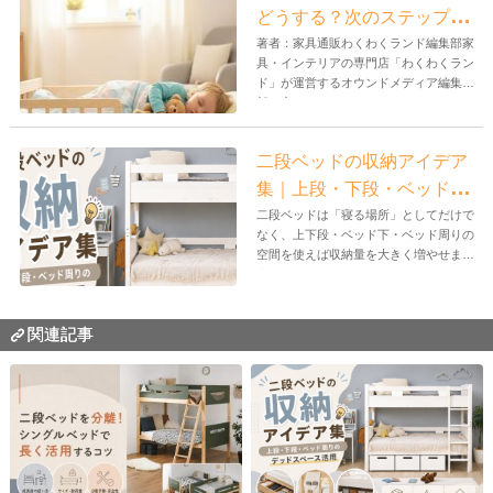
どうする？次のステップと
おすすめ商品
著者：家具通販わくわくランド編集部家
具・インテリアの専門店「わくわくラン
ド」が運営するオウンドメディア編集
部。家...
二段ベッドの収納アイデア
集｜上段・下段・ベッド周
りのデッドスペース活用
二段ベッドは「寝る場所」としてだけで
なく、上下段・ベッド下・ベッド周りの
空間を使えば収納量を大きく増やせま
す。...
関連記事