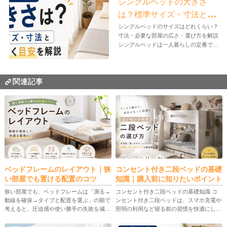
シングルベッドの大きさ
は？標準サイズ・寸法と部
屋に置く目安を解説
シングルベッドのサイズはどれくらい？
寸法・必要な部屋の広さ・選び方を解説
シングルベッドは一人暮らしの定番です
が...
関連記事
ベッドフレームのレイアウト｜狭
コンセント付き二段ベッドの基礎
い部屋でも置ける配置のコツ
知識｜購入前に知りたいポイント
狭い部屋でも、ベッドフレームは「測る→
コンセント付き二段ベッドの基礎知識 コ
動線を確保→タイプと配置を選ぶ」の順で
ンセント付き二段ベッドは、スマホ充電や
考えると、圧迫感や使い勝手の失敗を減ら
照明の利用など寝る前の習慣を快適にしつ
せます。 この記事では、事前に確認すべ
つ、省スペースで2人分の寝床を確保でき
きポイント、ベッド種類による違い、配置
るのが魅力です。 一方で、安全性（耐荷