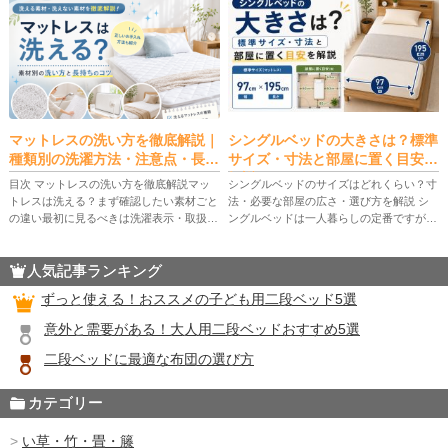
パターンの向き不向き、部屋を広 […]
重・柵・はしごや階段）、設置サ […]
マットレスの洗い方を徹底解説｜
シングルベッドの大きさは？標準
種類別の洗濯方法・注意点・長持
サイズ・寸法と部屋に置く目安を
ちさせるコツ
解説
目次 マットレスの洗い方を徹底解説マッ
シングルベッドのサイズはどれくらい？寸
トレスは洗える？まず確認したい素材ごと
法・必要な部屋の広さ・選び方を解説 シ
の違い最初に見るべきは洗濯表示・取扱説
ングルベッドは一人暮らしの定番ですが、
明書素材・構造別の「洗える／洗えない」
「実寸は？」「何畳あれば置ける？」「自
目安自宅で洗えるタイプとクリーニング向
分の体格だと狭い？」など、購入前に迷い
人気記事ランキング
きタイプの違い洗濯できるマット […]
やすいポイントが多い家具です。 […]
ずっと使える！おススメの子ども用二段ベッド5選
意外と需要がある！大人用二段ベッドおすすめ5選
二段ベッドに最適な布団の選び方
カテゴリー
い草・竹・畳・籐