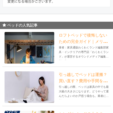
ベッドの人気記事
ロフトベッドで後悔しない
ための完全ガイド｜メリッ
ト・デメリットと選び方
著者：家具通販わくわくランド編集部家
具・インテリアの専門店「わくわくラン
ド」が運営するオウンドメディア編集
部。家...
引っ越しでベッドは運搬？
買い直す？費用や手間を比
較検証！
引っ越しの際、ベッドは家具の中でも最
大級の大きさになります。どうやって運
んだらよいのか戸惑う場合も。業者に依
頼し...