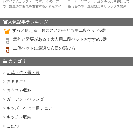
いアイテムがソファーです。 その一方
コーナーソファー。足をゆったり伸ばして
で、部屋の雰囲気を左右する大きなアイテ
座れるので、直線型よりリラックス出来る
ムだけに、慎重に選びたいところです。
という声も。 一方で、「部屋に合うソフ
今回は、自宅をより快適にするおすすめソ
ァーが分からない」という方も多いはず。
人気記事ランキング
ファーとその選び方を紹介します。 […]
今回は、おすすめのコーナーソ […]
ずっと使える！おススメの子ども用二段ベッド5選
意外と需要がある！大人用二段ベッドおすすめ5選
二段ベッドに最適な布団の選び方
カテゴリー
い草・竹・畳・籐
おままごと
おもちゃ収納
ガーデン・ベランダ
キッズ・ベビー用チェア
キッチン収納
こたつ