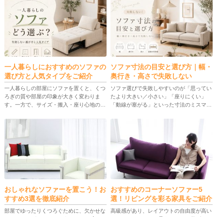
一人暮らしにおすすめのソファの
ソファ寸法の目安と選び方｜幅・
選び方と人気タイプをご紹介
奥行き・高さで失敗しない
一人暮らしの部屋にソファを置くと、くつ
ソファ選びで失敗しやすいのが「思ってい
ろぎの質や部屋の印象が大きく変わりま
たより大きい／小さい」「座りにくい」
す。一方で、サイズ・搬入・座り心地のミ
「動線が塞がる」といった寸法のミスマッ
スマッチが起きると「邪魔」「疲れる」
チです。とくに横幅は置けるかどうかに直
「手入れが面倒」と後悔しがちです。 こ
結し、奥行きや高さはくつろぎやすさや圧
の記事では、失敗しない選び方の基準 […]
迫感を左右します。 この記事では […]
おしゃれなソファーを置こう！お
おすすめのコーナーソファー5
すすめ3選を徹底紹介
選！リビングを彩る家具をご紹介
部屋でゆったりくつろぐために、欠かせな
高級感があり、レイアウトの自由度が高い