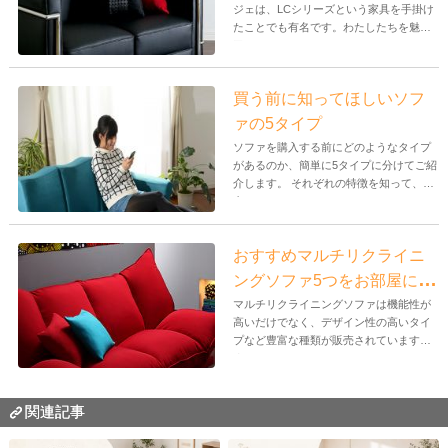
ジェは、LCシリーズという家具を手掛け
たことでも有名です。わたしたちを魅
了...
買う前に知ってほしいソフ
ァの5タイプ
ソファを購入する前にどのようなタイプ
があるのか、簡単に5タイプに分けてご紹
介します。 それぞれの特徴を知って、
自...
おすすめマルチリクライニ
ングソファ5つをお部屋に合
わせてご提案
マルチリクライニングソファは機能性が
高いだけでなく、デザイン性の高いタイ
プなど豊富な種類が販売されています。
ま...
関連記事