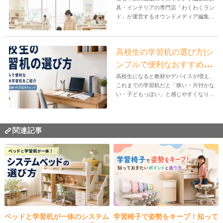
具・インテリアの専門店「わくわくラン
ド」が運営するオウンドメディア編集
部。家...
高校生の学習机の選び方|シ
ンプルで便利なおすすめ学
習机をご紹介
高校生になると教材やデバイスが増え、
これまでの学習机だと「狭い・片付かな
い・子どもっぽい」と感じやすくなりま
す。...
関連記事
ベッドと学習机が一体のシステム
学習椅子で姿勢をキープ！知って