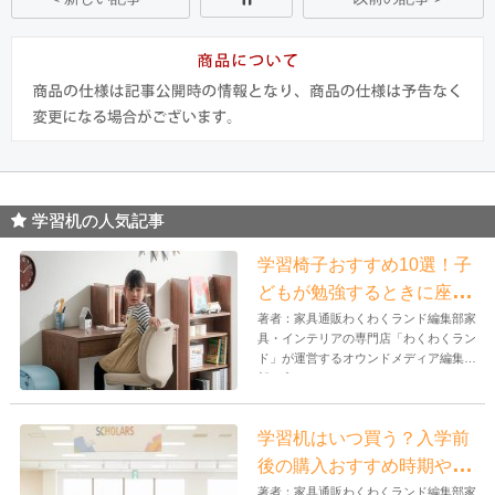
学習机の人気記事
学習椅子おすすめ10選！子
どもが勉強するときに座る
イスの選び方とは？
著者：家具通販わくわくランド編集部家
具・インテリアの専門店「わくわくラン
ド」が運営するオウンドメディア編集
部。家...
学習机はいつ買う？入学前
後の購入おすすめ時期や必
要性を解説！
著者：家具通販わくわくランド編集部家