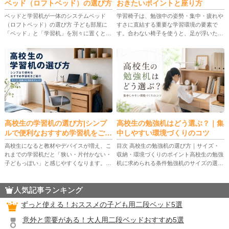
ベッド（ロフトベッド）の選び方
おきたいポイントと座り方
ベッドと学習机が一体のシステムベッド
学習椅子は、勉強中の姿勢・集中・疲れや
（ロフトベッド）の選び方 子ども部屋に
すさに直結する重要な学習環境の要素で
「ベッド」と「学習机」を別々に置くと、
す。合わない椅子を使うと、足が浮いたり
スペースや動線が圧迫されがちです。そこ
骨盤が倒れたりして、猫背や腰痛の原因に
で人気なのが、ベッド下空間を活用して机
なりやすくなります。 この記事では、正
や収納をまとめられるシステムベッ […]
しい姿勢の基準から、椅子の種類別 […]
高校生の学習机の選び方|シンプ
高校生の勉強机はどう選ぶ？｜集
ルで便利なおすすめ学習机をご紹
中しやすい環境づくりのコツ
介
高校生になると教材やデバイスが増え、こ
目次 高校生の勉強机の選び方｜サイズ・
れまでの学習机だと「狭い・片付かない・
収納・環境づくりのポイント高校生の勉強
子どもっぽい」と感じやすくなります。学
机に求められる条件勉強机のサイズの選び
習効率を落とさず、部屋にも馴染む机に替
方（幅・奥行・高さ）部屋の広さ別のおす
えるなら、サイズ・収納・PC対応・将来
すめサイズとレイアウト学習姿勢に合う高
人気記事ランキング
の使い回しやすさまでまとめて考 […]
さの目安と椅子の調整タイプ別の […]
ずっと使える！おススメの子ども用二段ベッド5選
意外と需要がある！大人用二段ベッドおすすめ5選