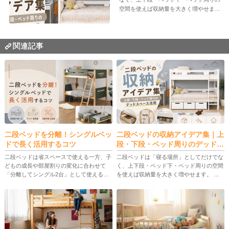
空間を使えば収納量を大きく増やせま
す。...
関連記事
二段ベッドを分離！シングルベッ
二段ベッドの収納アイデア集｜上
ドで長く活用するコツ
段・下段・ベッド周りのデッドス
ペース活用
二段ベッドは省スペースで使える一方、子
二段ベッドは「寝る場所」としてだけでな
どもの成長や部屋割りの変化に合わせて
く、上下段・ベッド下・ベッド周りの空間
「分離してシングル2台」として使えるモ
を使えば収納量を大きく増やせます。 本
デルが注目されています。 この記事で
記事では、上段・下段の使い分け、後付け
は、二段ベッドの分離の意味、メリット・
できるデッドスペース収納、便利グッズ、
デメリット、選び方、具体的な分割手 […]
ベッド選びと安全チェックまでを […]