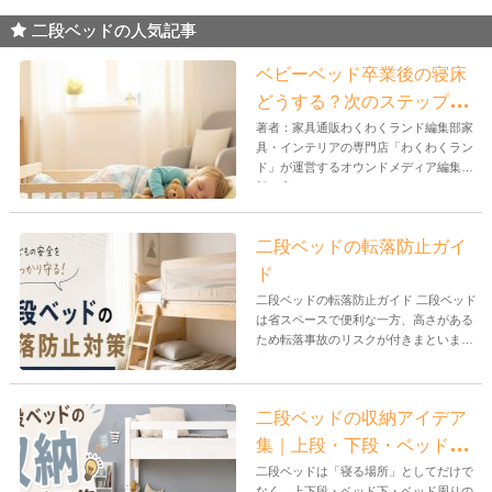
二段ベッドの人気記事
ベビーベッド卒業後の寝床
どうする？次のステップと
おすすめ商品
著者：家具通販わくわくランド編集部家
具・インテリアの専門店「わくわくラン
ド」が運営するオウンドメディア編集
部。家...
二段ベッドの転落防止ガイ
ド
二段ベッドの転落防止ガイド 二段ベッド
は省スペースで便利な一方、高さがある
ため転落事故のリスクが付きまといま
す。...
二段ベッドの収納アイデア
集｜上段・下段・ベッド周
りのデッドスペース活用
二段ベッドは「寝る場所」としてだけで
なく、上下段・ベッド下・ベッド周りの