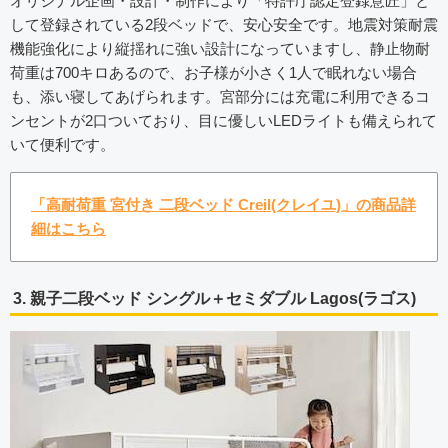
オリジナル企画・設計・制作により「特許庁認定登録意匠」と
して登録されている2段ベッドで、安心安全です。地震対策耐震
機能強化により縦揺れに強い設計になっていますし、静止物耐
荷重は700キロあるので、お子様が小さく1人で眠れない場合
も、添い寝してあげられます。宮部分には充電に利用できるコ
ンセントが2口ついており、目に優しいLEDライトも備えられて
いて便利です。
「高耐荷重 宮付き 二段ベッド Creil(クレイユ)」の商品詳
細はこちら
3. 親子二段ベッド シングル＋セミダブル Lagos(ラゴス)