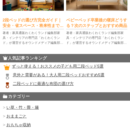
2段ベッドの選び方完全ガイド｜
ベビーベッド卒業後の寝床どうす
安全・省スペース・将来性まで徹
る？次のステップとおすすめ商品
底解説
著者：家具通販わくわくランド編集部家
著者：家具通販わくわくランド編集部家
具・インテリアの専門店「わくわくラン
具・インテリアの専門店「わくわくラン
ド」が運営するオウンドメディア編集部。
ド」が運営するオウンドメディア編集部。
家具販売の現場で培った知識やお客様から
家具販売の現場で培った知識やお客様から
のリアルな声をもとに、暮らしを快適にす
のリアルな声をもとに、暮らしを快適にす
人気記事ランキング
る家具選びのコツやインテリアのアイ […]
る家具選びのコツやインテリアのアイ […]
ずっと使える！おススメの子ども用二段ベッド5選
意外と需要がある！大人用二段ベッドおすすめ5選
二段ベッドに最適な布団の選び方
カテゴリー
い草・竹・畳・籐
おままごと
おもちゃ収納