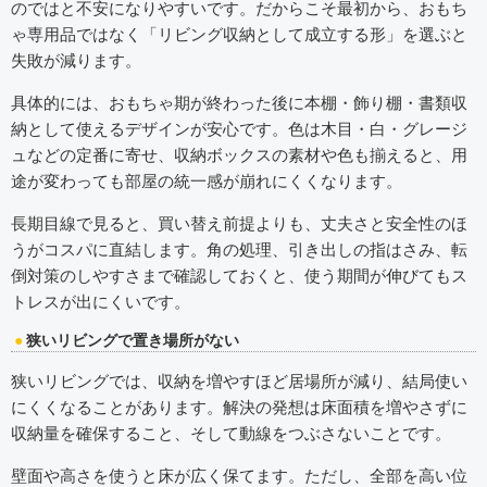
のではと不安になりやすいです。だからこそ最初から、おもち
ゃ専用品ではなく「リビング収納として成立する形」を選ぶと
失敗が減ります。
具体的には、おもちゃ期が終わった後に本棚・飾り棚・書類収
納として使えるデザインが安心です。色は木目・白・グレージ
ュなどの定番に寄せ、収納ボックスの素材や色も揃えると、用
途が変わっても部屋の統一感が崩れにくくなります。
長期目線で見ると、買い替え前提よりも、丈夫さと安全性のほ
うがコスパに直結します。角の処理、引き出しの指はさみ、転
倒対策のしやすさまで確認しておくと、使う期間が伸びてもス
トレスが出にくいです。
狭いリビングで置き場所がない
狭いリビングでは、収納を増やすほど居場所が減り、結局使い
にくくなることがあります。解決の発想は床面積を増やさずに
収納量を確保すること、そして動線をつぶさないことです。
壁面や高さを使うと床が広く保てます。ただし、全部を高い位