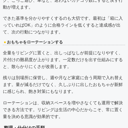
ク、ごっこ遊び、車など、迷わないカテゴリ数にすると戻す行
動が増えます。
できた基準を分かりやすくするのも大切です。最初は「箱に入
っていればOK」のように合格ラインを低くすると達成感が出
て、次の行動につながります。
おもちゃをローテーションする
全量をリビングに置くと、出しっぱなしが前提になりやすく、
片付けの難易度が上がります。一定数だけを出す仕組みにする
と、散らかりにくさが改善します。
残りは別場所に保管し、週や月など家庭に合う周期で入れ替え
ます。量が減るだけでなく、久しぶりに出したおもちゃが新鮮
に感じられ、飽き対策にもなります。
ローテーションは、収納スペースを増やさなくても運用で解決
できる方法です。リビングは生活の中心だからこそ、常に置く
量を決める意識が効果的です。
整理・仕分けの手順