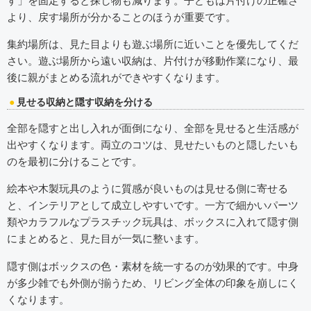
す」を固定すると探し物も減ります。子どもは片付けの正確さ
より、戻す場所が分かることのほうが重要です。
集約場所は、見た目よりも遊ぶ場所に近いことを優先してくだ
さい。遊ぶ場所から遠い収納は、片付けが移動作業になり、最
後に親がまとめる流れができやすくなります。
見せる収納と隠す収納を分ける
全部を隠すと出し入れが面倒になり、全部を見せると生活感が
出やすくなります。両立のコツは、見せたいものと隠したいも
のを最初に分けることです。
絵本や木製玩具のように質感が良いものは見せる側に寄せる
と、インテリアとして成立しやすいです。一方で細かいパーツ
類やカラフルなプラスチック玩具は、ボックスに入れて隠す側
にまとめると、見た目が一気に整います。
隠す側はボックスの色・素材を統一するのが効果的です。中身
が多少雑でも外側が揃うため、リビング全体の印象を崩しにく
くなります。