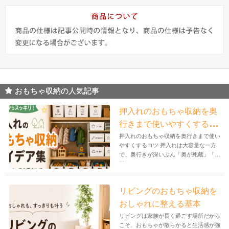
おもちゃ収納の人気記事
押入れのおもちゃ収納を奥
行きまで使いやすくするコ
ツ
押入れのおもちゃ収納を奥行きまで使い
やすくするコツ 押入れは大容量な一方
で、奥行きが深いぶん「奥が死蔵」「手
前だ...
リビングのおもちゃ収納を
おしゃれに整える基本
リビングは家族が長く過ごす場所だから
こそ、おもちゃが散らかると生活感が強