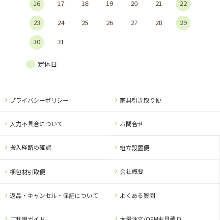
16
17
18
19
20
21
22
23
24
25
26
27
28
29
30
31
定休日
プライバシーポリシー
家具引き取り便
入力不具合について
お問合せ
搬入経路の確認
組立設置便
会社概要
梱包材引取便
返品・キャンセル・保証について
よくある質問
ご利用ガイド
大量注文/OEMお見積り