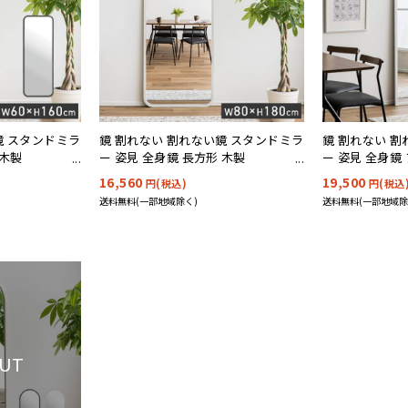
鏡 スタンドミラ
鏡 割れない 割れない鏡 スタンドミラ
鏡 割れない 
 木製
ー 姿見 全身鏡 長方形 木製
ー 姿見 全身鏡
ルマ) 2色対応
80x180cm Alma(アルマ) 2色対応
80x180cm Al
16,560
19,500
円(税込)
円(税込
送料無料(一部地域除く)
送料無料(一部地域除
OUT