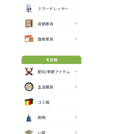
ミラードレッサー
収納家具
国産家具
その他
節句/季節アイテム
生活雑貨
ゴミ箱
照明
い草