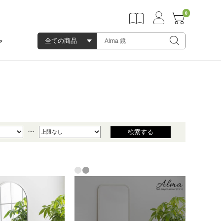
0
ア
～