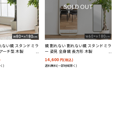
SOLD OUT
割れない鏡 スタンドミラ
鏡 割れない 割れない鏡 スタンドミラ
 アーチ型 木製
ー 姿見 全身鏡 長方形 木製
ma(アルマ) 2色対応
60x180cm Alma(アルマ)
14,600
)
円(税込)
く)
送料無料(一部地域除く)