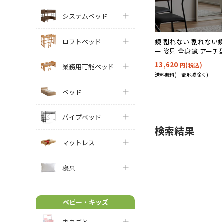
システムベッド
ロフトベッド
鏡 割れない 割れない
ー 姿見 全身鏡 アーチ
60x160cm Alma(ア
13,620
円(税込)
業務用可能ベッド
送料無料(一部地域除く)
ベッド
パイプベッド
検索結果
マットレス
寝具
ベビー・キッズ
ままごと