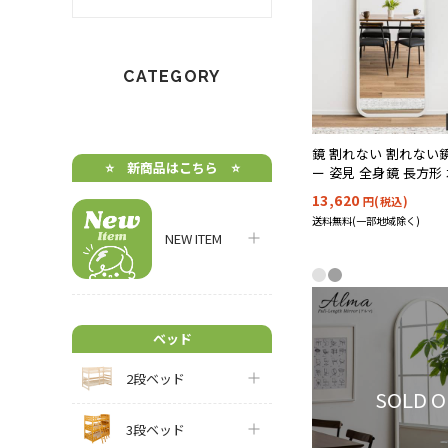
CATEGORY
鏡 割れない 割れない
⭐️ 新商品はこちら ⭐️
ー 姿見 全身鏡 長方形
60x160cm Alma(ア
13,620
円(税込)
送料無料(一部地域除く)
NEW ITEM
ベッド
2段ベッド
SOLD 
3段ベッド