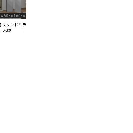
鏡 スタンドミラ
型 木製
ルマ) 2色対応