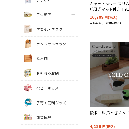
キャットタワー スリム
爪研ぎマット付き Trit
子供部屋
10,789
円(税込)
送料無料(一部地域除く)
学習机・デスク
ランドセルラック
絵本棚
SOLD 
おもちゃ収納
ベビーキッズ
子育て便利グッズ
段ボール 爪とぎ ミケ
知育玩具
4,180
円(税込)