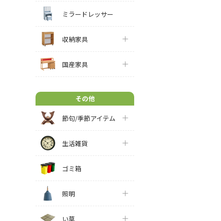
ミラードレッサー
収納家具
国産家具
その他
節句/季節アイテム
生活雑貨
ゴミ箱
照明
い草