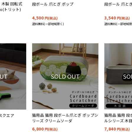
 木製 回転式
段ボール 爪とぎ ポップ
段ボール 爪と
to(トリット)
4,500
3,540
円(税込)
円(税込)
送料無料(一部地域除く)
送料無料(一部地域除
SOLD OUT
SO
OUT
猫用品 猫用 段ボール爪とぎ ポップシ
猫用品 猫用 
 スクエア
リーズ クリームソーダ
ルシリーズ 木目
6,800
7,840
円(税込)
円(税込)