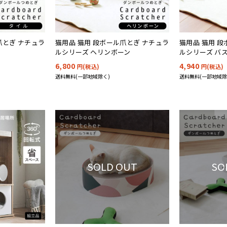
爪とぎ ナチュラ
猫用品 猫用 段ボール爪とぎ ナチュラ
猫用品 猫用 
ルシリーズ ヘリンボーン
ルシリーズ バ
6,800
4,940
円(税込)
円(税込)
送料無料(一部地域除く)
送料無料(一部地域除
SOLD OUT
SO