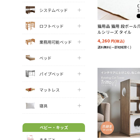
システムベッド
猫用品 猫用 段ボール
ロフトベッド
ルシリーズ タイル
4,260
円(税込)
業務用可能ベッド
送料無料(一部地域除く)
ベッド
パイプベッド
マットレス
寝具
ベビー・キッズ
ままごと