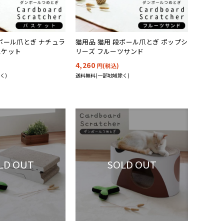
段ボール爪とぎ ナチュラ
猫用品 猫用 段ボール爪とぎ ポップシ
スケット
リーズ フルーツサンド
4,260
円(税込)
く)
送料無料(一部地域除く)
LD OUT
SOLD OUT