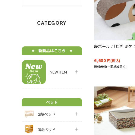
CATEGORY
段ボール 爪とぎ ミケ
⭐️ 新商品はこちら ⭐️
6,680
円(税込)
送料無料(一部地域除く)
NEW ITEM
ベッド
2段ベッド
3段ベッド