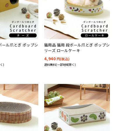
段ボール爪とぎ ポップシ
猫用品 猫用 段ボール爪とぎ ポップシ
リーズ ロールケーキ
4,940
円(税込)
く)
送料無料(一部地域除く)