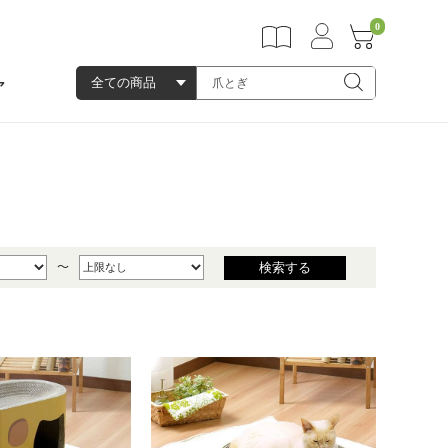
0
ア
～