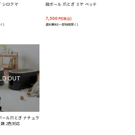
ぎ シロクマ
段ボール 爪とぎ ミケ ベッド
7,500
円(税込)
く)
送料無料(一部地域除く)
LD OUT
段ボール爪とぎ ナチュラ
調 2色対応